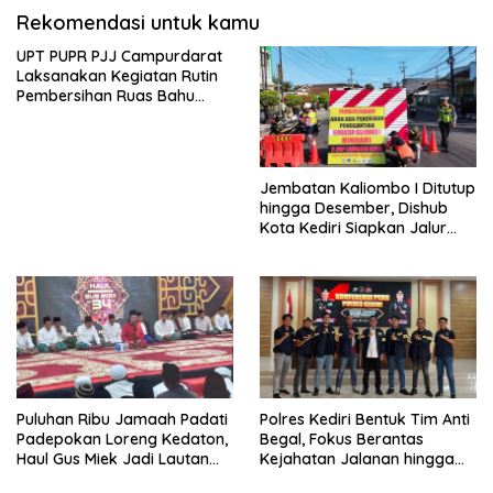
Rekomendasi untuk kamu
UPT PUPR PJJ Campurdarat
Laksanakan Kegiatan Rutin
Pembersihan Ruas Bahu
Jalan Gandong – Sanan
Jembatan Kaliombo I Ditutup
hingga Desember, Dishub
Kota Kediri Siapkan Jalur
Alternatif dan Pengamanan
Lalu Lintas
Puluhan Ribu Jamaah Padati
Polres Kediri Bentuk Tim Anti
Padepokan Loreng Kedaton,
Begal, Fokus Berantas
Haul Gus Miek Jadi Lautan
Kejahatan Jalanan hingga
Dzikir dan Semaan Al-Qur’an
Premanisme