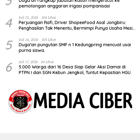
3
Duga’an rangkap jabatan kasun mengerucut ke
pemotongan anggaran irigasi pompanisasi
4
Juli 25, 2026
104 Lihat
Perjuangan Rafi, Driver ShopeeFood Asal Jongbiru:
Penghasilan Tak Menentu, Bermimpi Punya Usaha Mesin
Kulit Pangsit
5
Juli 14, 2026
103 Lihat
Duga’an pungutan SMP n 1 Kedungpring mencuat usai
purna siswa.
6
Juli 17, 2026
84 Lihat
5.000 Warga dari 16 Desa Siap Gelar Aksi Damai di
PTPN I dan SGN Kebun Jengkol, Tuntut Kepastian HGU