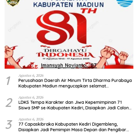
1
Agustus 6, 2026
Perusahaan Daerah Air Minum Tirta Dharma Purabaya
Kabupaten Madiun mengucapkan selamat
memperingati HUT Kemerdekaan RI Ke – 81
2
Agustus 6, 2026
LDKS Tempa Karakter dan Jiwa Kepemimpinan 71
Siswa SMP se-Kabupaten Kediri, Disiapkan Jadi Calon
Pemimpin Generasi Emas
3
Agustus 6, 2026
77 Capaskibraka Kabupaten Kediri Digembleng,
Disiapkan Jadi Pemimpin Masa Depan dan Pengibar
Sang Saka Merah Putih