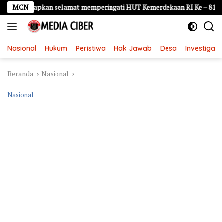
Langsung
an selamat memperingati HUT Kemerdekaan RI Ke – 81
MCN
LDKS T
ke
konten
Nasional
Hukum
Peristiwa
Hak Jawab
Desa
Investigasi
Beranda
Nasional
Nasional