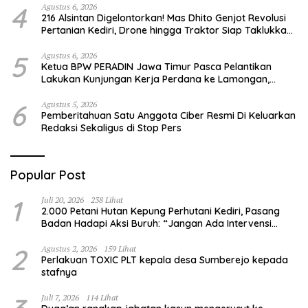
4
Agustus 6, 2026
216 Alsintan Digelontorkan! Mas Dhito Genjot Revolusi
Pertanian Kediri, Drone hingga Traktor Siap Taklukkan
Krisis Regenerasi Petani
5
Agustus 6, 2026
Ketua BPW PERADIN Jawa Timur Pasca Pelantikan
Lakukan Kunjungan Kerja Perdana ke Lamongan,
Perkuat Sinergitas Organisasi
6
Agustus 5, 2026
Pemberitahuan Satu Anggota Ciber Resmi Di Keluarkan
Redaksi Sekaligus di Stop Pers
Popular Post
1
Juli 20, 2026
238 Lihat
2.000 Petani Hutan Kepung Perhutani Kediri, Pasang
Badan Hadapi Aksi Buruh: “Jangan Ada Intervensi
Pengelolaan Hutan”
2
Agustus 2, 2026
159 Lihat
Perlakuan TOXIC PLT kepala desa Sumberejo kepada
stafnya
Juli 7, 2026
114 Lihat