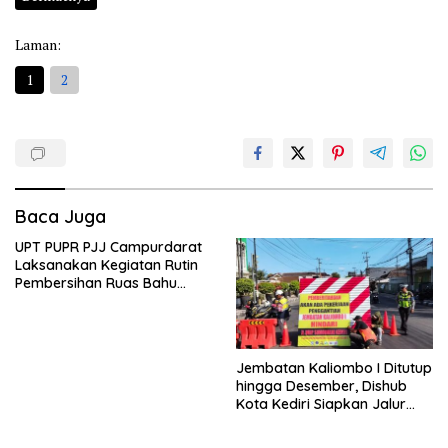
Laman:
1
2
Baca Juga
UPT PUPR PJJ Campurdarat
Laksanakan Kegiatan Rutin
Pembersihan Ruas Bahu
Jalan Gandong – Sanan
Jembatan Kaliombo I Ditutup
hingga Desember, Dishub
Kota Kediri Siapkan Jalur
Alternatif dan Pengamanan
Lalu Lintas