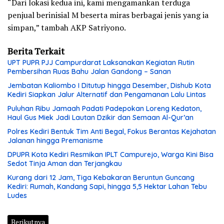
“Dari lokasi kedua ini, kami mengamankan terduga
penjual berinisial M beserta miras berbagai jenis yang ia
simpan,” tambah AKP Satriyono.
Berita Terkait
UPT PUPR PJJ Campurdarat Laksanakan Kegiatan Rutin
Pembersihan Ruas Bahu Jalan Gandong – Sanan
Jembatan Kaliombo I Ditutup hingga Desember, Dishub Kota
Kediri Siapkan Jalur Alternatif dan Pengamanan Lalu Lintas
Puluhan Ribu Jamaah Padati Padepokan Loreng Kedaton,
Haul Gus Miek Jadi Lautan Dzikir dan Semaan Al-Qur’an
Polres Kediri Bentuk Tim Anti Begal, Fokus Berantas Kejahatan
Jalanan hingga Premanisme
DPUPR Kota Kediri Resmikan IPLT Campurejo, Warga Kini Bisa
Sedot Tinja Aman dan Terjangkau
Kurang dari 12 Jam, Tiga Kebakaran Beruntun Guncang
Kediri: Rumah, Kandang Sapi, hingga 5,5 Hektar Lahan Tebu
Ludes
Berikutnya