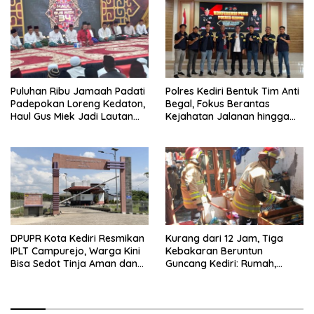
Puluhan Ribu Jamaah Padati
Polres Kediri Bentuk Tim Anti
Padepokan Loreng Kedaton,
Begal, Fokus Berantas
Haul Gus Miek Jadi Lautan
Kejahatan Jalanan hingga
Dzikir dan Semaan Al-Qur’an
Premanisme
DPUPR Kota Kediri Resmikan
Kurang dari 12 Jam, Tiga
IPLT Campurejo, Warga Kini
Kebakaran Beruntun
Bisa Sedot Tinja Aman dan
Guncang Kediri: Rumah,
Terjangkau
Kandang Sapi, hingga 5,5
Hektar Lahan Tebu Ludes