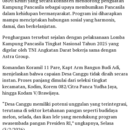
0809/Kediri yang secara konsisten mendorong penguatan
Kampung Pancasila sebagai upaya membumikan Pancasila
dalam kehidupan bermasyarakat. Program ini diharapkan
mampu menciptakan hubungan sosial yang harmonis,
damai, dan berkelanjutan.
Penghargaan tersebut sejalan dengan pelaksanaan Lomba
Kampung Pancasila Tingkat Nasional Tahun 2025 yang
digelar oleh TNI Angkatan Darat bekerja sama dengan
Astra Group.
Komandan Koramil 11 Pare, Kapt Arm Bangun Budi Adi,
menjelaskan bahwa capaian Desa Canggu tidak diraih secara
instan. Proses panjang dimulai dari seleksi tingkat
kecamatan, Kodim, Korem 082/Citra Panca Yudha Jaya,
hingga Kodam V/Brawijaya.
“Desa Canggu memiliki potensi unggulan yang terintegrasi,
terutama di sektor ketahanan pangan seperti budidaya
melon, selada, dan ikan lele yang mendukung program
swasembada pangan Presiden RI,” ungkapnya, Selasa
(3/2/2026).