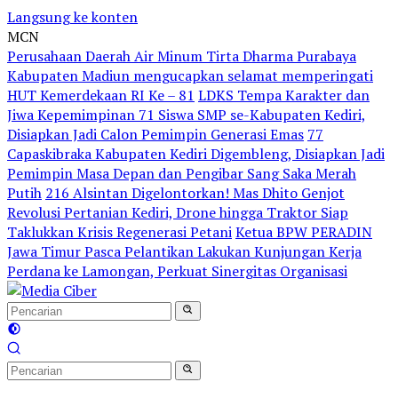
Langsung ke konten
MCN
Perusahaan Daerah Air Minum Tirta Dharma Purabaya
Kabupaten Madiun mengucapkan selamat memperingati
HUT Kemerdekaan RI Ke – 81
LDKS Tempa Karakter dan
Jiwa Kepemimpinan 71 Siswa SMP se-Kabupaten Kediri,
Disiapkan Jadi Calon Pemimpin Generasi Emas
77
Capaskibraka Kabupaten Kediri Digembleng, Disiapkan Jadi
Pemimpin Masa Depan dan Pengibar Sang Saka Merah
Putih
216 Alsintan Digelontorkan! Mas Dhito Genjot
Revolusi Pertanian Kediri, Drone hingga Traktor Siap
Taklukkan Krisis Regenerasi Petani
Ketua BPW PERADIN
Jawa Timur Pasca Pelantikan Lakukan Kunjungan Kerja
Perdana ke Lamongan, Perkuat Sinergitas Organisasi