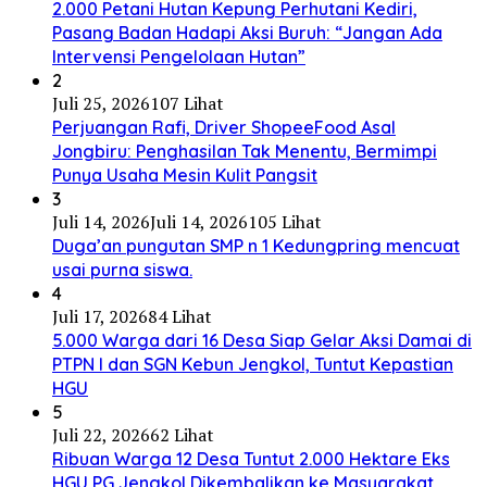
2.000 Petani Hutan Kepung Perhutani Kediri,
Pasang Badan Hadapi Aksi Buruh: “Jangan Ada
Intervensi Pengelolaan Hutan”
2
Juli 25, 2026
107 Lihat
Perjuangan Rafi, Driver ShopeeFood Asal
Jongbiru: Penghasilan Tak Menentu, Bermimpi
Punya Usaha Mesin Kulit Pangsit
3
Juli 14, 2026
Juli 14, 2026
105 Lihat
Duga’an pungutan SMP n 1 Kedungpring mencuat
usai purna siswa.
4
Juli 17, 2026
84 Lihat
5.000 Warga dari 16 Desa Siap Gelar Aksi Damai di
PTPN I dan SGN Kebun Jengkol, Tuntut Kepastian
HGU
5
Juli 22, 2026
62 Lihat
Ribuan Warga 12 Desa Tuntut 2.000 Hektare Eks
HGU PG Jengkol Dikembalikan ke Masyarakat