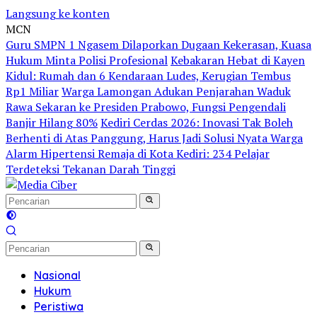
Langsung ke konten
MCN
Guru SMPN 1 Ngasem Dilaporkan Dugaan Kekerasan, Kuasa
Hukum Minta Polisi Profesional
Kebakaran Hebat di Kayen
Kidul: Rumah dan 6 Kendaraan Ludes, Kerugian Tembus
Rp1 Miliar
Warga Lamongan Adukan Penjarahan Waduk
Rawa Sekaran ke Presiden Prabowo, Fungsi Pengendali
Banjir Hilang 80%
Kediri Cerdas 2026: Inovasi Tak Boleh
Berhenti di Atas Panggung, Harus Jadi Solusi Nyata Warga
Alarm Hipertensi Remaja di Kota Kediri: 234 Pelajar
Terdeteksi Tekanan Darah Tinggi
Nasional
Hukum
Peristiwa