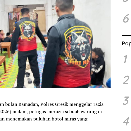
6
Pop
1
2
3
an bulan Ramadan, Polres Gresik menggelar razia
2026) malam, petugas merazia sebuah warung di
4
dan menemukan puluhan botol miras yang