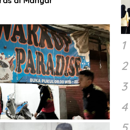
ras di Manyar
1
2
3
4
5