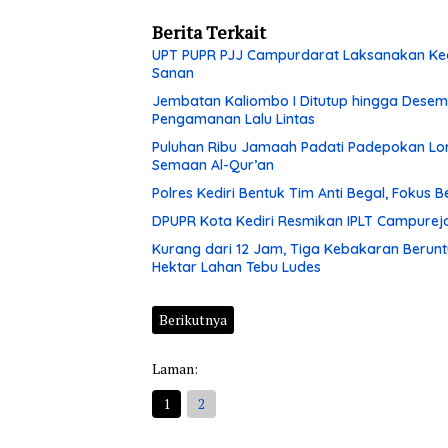
Berita Terkait
UPT PUPR PJJ Campurdarat Laksanakan Keg
Sanan
Jembatan Kaliombo I Ditutup hingga Desembe
Pengamanan Lalu Lintas
Puluhan Ribu Jamaah Padati Padepokan Lore
Semaan Al-Qur’an
Polres Kediri Bentuk Tim Anti Begal, Fokus
DPUPR Kota Kediri Resmikan IPLT Campurejo
Kurang dari 12 Jam, Tiga Kebakaran Berunt
Hektar Lahan Tebu Ludes
Berikutnya
Laman:
1
2