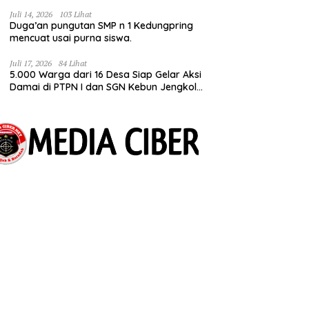
Bermimpi Punya Usaha Mesin Kulit Pangsit
Juli 14, 2026
103 Lihat
Duga’an pungutan SMP n 1 Kedungpring
mencuat usai purna siswa.
Juli 17, 2026
84 Lihat
5.000 Warga dari 16 Desa Siap Gelar Aksi
Damai di PTPN I dan SGN Kebun Jengkol,
Tuntut Kepastian HGU