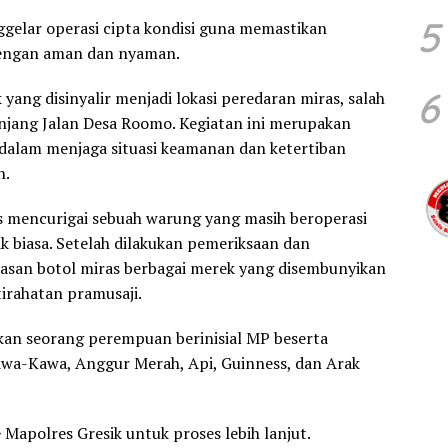
5
ggelar operasi cipta kondisi guna memastikan
dengan aman dan nyaman.
6
 yang disinyalir menjadi lokasi peredaran miras, salah
jang Jalan Desa Roomo. Kegiatan ini merupakan
n dalam menjaga situasi keamanan dan ketertiban
n.
as mencurigai sebuah warung yang masih beroperasi
k biasa. Setelah dilakukan pemeriksaan dan
san botol miras berbagai merek yang disembunyikan
tirahatan pramusaji.
kan seorang perempuan berinisial MP beserta
Kawa-Kawa, Anggur Merah, Api, Guinness, dan Arak
 Mapolres Gresik untuk proses lebih lanjut.