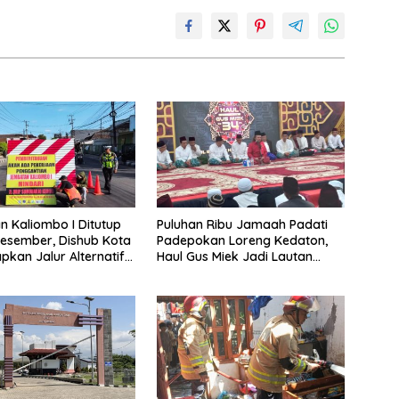
 Kaliombo I Ditutup
Puluhan Ribu Jamaah Padati
esember, Dishub Kota
Padepokan Loreng Kedaton,
apkan Jalur Alternatif
Haul Gus Miek Jadi Lautan
amanan Lalu Lintas
Dzikir dan Semaan Al-Qur’an