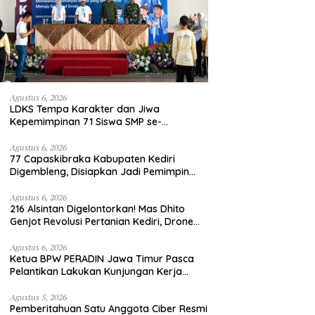
Agustus 6, 2026
LDKS Tempa Karakter dan Jiwa
Kepemimpinan 71 Siswa SMP se-
Kabupaten Kediri, Disiapkan Jadi Calon
Pemimpin Generasi Emas
Agustus 6, 2026
77 Capaskibraka Kabupaten Kediri
Digembleng, Disiapkan Jadi Pemimpin
Masa Depan dan Pengibar Sang Saka
Merah Putih
Agustus 6, 2026
216 Alsintan Digelontorkan! Mas Dhito
Genjot Revolusi Pertanian Kediri, Drone
hingga Traktor Siap Taklukkan Krisis
Regenerasi Petani
Agustus 6, 2026
Ketua BPW PERADIN Jawa Timur Pasca
Pelantikan Lakukan Kunjungan Kerja
Perdana ke Lamongan, Perkuat
Sinergitas Organisasi
Agustus 5, 2026
Pemberitahuan Satu Anggota Ciber Resmi