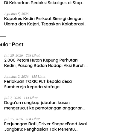
Di Keluarkan Redaksi Sekaligus di Stop
Pers
Agustus 5, 2026
Kapolres Kediri Perkuat Sinergi dengan
Ulama dan Kajari, Tegaskan Kolaborasi
Demi Kamtibmas yang Kondusif
ular Post
Juli 20, 2026
238 Lihat
2.000 Petani Hutan Kepung Perhutani
Kediri, Pasang Badan Hadapi Aksi Buruh:
“Jangan Ada Intervensi Pengelolaan
Hutan”
Agustus 2, 2026
155 Lihat
Perlakuan TOXIC PLT kepala desa
Sumberejo kepada stafnya
Juli 7, 2026
114 Lihat
Duga’an rangkap jabatan kasun
mengerucut ke pemotongan anggaran
irigasi pompanisasi
Juli 25, 2026
104 Lihat
Perjuangan Rafi, Driver ShopeeFood Asal
Jongbiru: Penghasilan Tak Menentu,