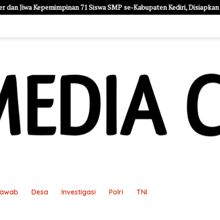
swa SMP se-Kabupaten Kediri, Disiapkan Jadi Calon Pemimpin Generasi
Jawab
Desa
Investigasi
Polri
TNI
an
Pedoman Media Siber
Redaksi
Sample Page
Sampl