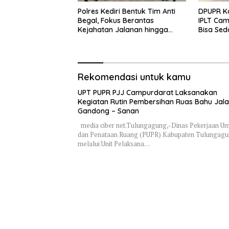
Polres Kediri Bentuk Tim Anti
DPUPR Ko
Begal, Fokus Berantas
IPLT Cam
Kejahatan Jalanan hingga
Bisa Sed
Premanisme
Terjang
Rekomendasi untuk kamu
UPT PUPR PJJ Campurdarat Laksanakan
Kegiatan Rutin Pembersihan Ruas Bahu Jal
Gandong – Sanan
media ciber net.Tulungagung,-Dinas Pekerjaan 
dan Penataan Ruang (PUPR) Kabupaten Tulungag
melalui Unit Pelaksana…