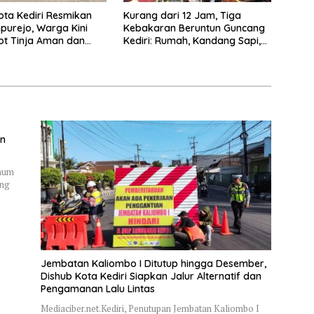
ta Kediri Resmikan
Kurang dari 12 Jam, Tiga
purejo, Warga Kini
Kebakaran Beruntun Guncang
ot Tinja Aman dan
Kediri: Rumah, Kandang Sapi,
kau
hingga 5,5 Hektar Lahan Tebu
Ludes
an
Umum
ung
Jembatan Kaliombo I Ditutup hingga Desember,
Dishub Kota Kediri Siapkan Jalur Alternatif dan
Pengamanan Lalu Lintas
Mediaciber.net.Kediri, Penutupan Jembatan Kaliombo I