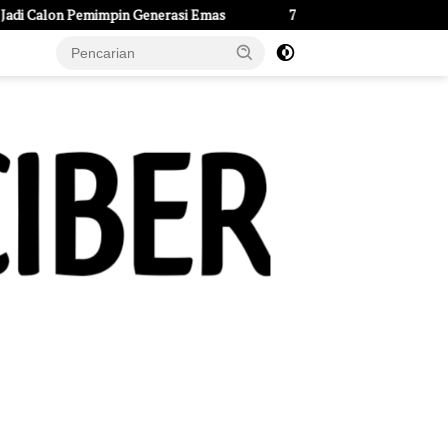
 Emas
77 Capaskibraka Kabupaten Kediri Digembleng, Disiapk
e Page
Tentang Kami
UU Pers