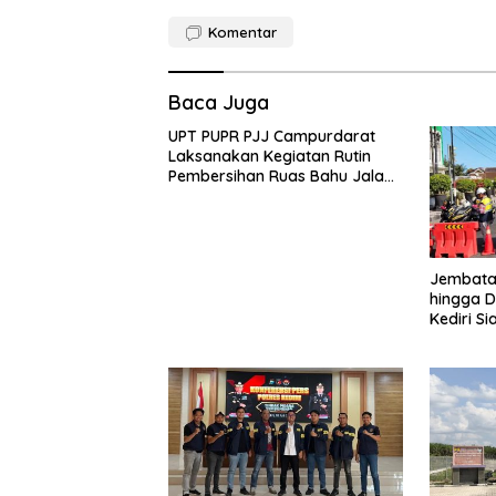
Komentar
Baca Juga
UPT PUPR PJJ Campurdarat
Laksanakan Kegiatan Rutin
Pembersihan Ruas Bahu Jalan
Gandong – Sanan
Jembatan
hingga D
Kediri Si
dan Peng