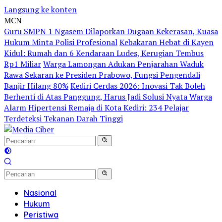
Langsung ke konten
MCN
Guru SMPN 1 Ngasem Dilaporkan Dugaan Kekerasan, Kuasa
Hukum Minta Polisi Profesional
Kebakaran Hebat di Kayen
Kidul: Rumah dan 6 Kendaraan Ludes, Kerugian Tembus
Rp1 Miliar
Warga Lamongan Adukan Penjarahan Waduk
Rawa Sekaran ke Presiden Prabowo, Fungsi Pengendali
Banjir Hilang 80%
Kediri Cerdas 2026: Inovasi Tak Boleh
Berhenti di Atas Panggung, Harus Jadi Solusi Nyata Warga
Alarm Hipertensi Remaja di Kota Kediri: 234 Pelajar
Terdeteksi Tekanan Darah Tinggi
Nasional
Hukum
Peristiwa