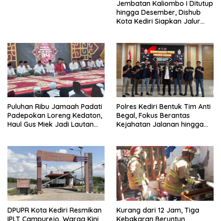
Jembatan Kaliombo I Ditutup
hingga Desember, Dishub
Kota Kediri Siapkan Jalur
Alternatif dan Pengamanan
Lalu Lintas
Puluhan Ribu Jamaah Padati
Polres Kediri Bentuk Tim Anti
Padepokan Loreng Kedaton,
Begal, Fokus Berantas
Haul Gus Miek Jadi Lautan
Kejahatan Jalanan hingga
Dzikir dan Semaan Al-Qur’an
Premanisme
DPUPR Kota Kediri Resmikan
Kurang dari 12 Jam, Tiga
IPLT Campurejo, Warga Kini
Kebakaran Beruntun