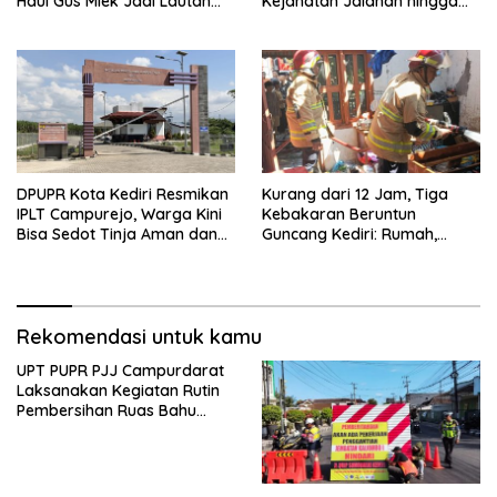
Haul Gus Miek Jadi Lautan
Kejahatan Jalanan hingga
Dzikir dan Semaan Al-Qur’an
Premanisme
DPUPR Kota Kediri Resmikan
Kurang dari 12 Jam, Tiga
IPLT Campurejo, Warga Kini
Kebakaran Beruntun
Bisa Sedot Tinja Aman dan
Guncang Kediri: Rumah,
Terjangkau
Kandang Sapi, hingga 5,5
Hektar Lahan Tebu Ludes
Rekomendasi untuk kamu
UPT PUPR PJJ Campurdarat
Laksanakan Kegiatan Rutin
Pembersihan Ruas Bahu
Jalan Gandong – Sanan