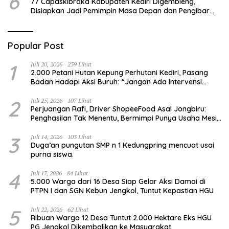
6
77 Capaskibraka Kabupaten Kediri Digembleng,
Disiapkan Jadi Pemimpin Masa Depan dan Pengibar
Sang Saka Merah Putih
Popular Post
1
Juli 20, 2026
239 Lihat
2.000 Petani Hutan Kepung Perhutani Kediri, Pasang
Badan Hadapi Aksi Buruh: “Jangan Ada Intervensi
Pengelolaan Hutan”
2
Juli 25, 2026
107 Lihat
Perjuangan Rafi, Driver ShopeeFood Asal Jongbiru:
Penghasilan Tak Menentu, Bermimpi Punya Usaha Mesin
Kulit Pangsit
3
Juli 14, 2026
103 Lihat
Duga’an pungutan SMP n 1 Kedungpring mencuat usai
purna siswa.
4
Juli 17, 2026
84 Lihat
5.000 Warga dari 16 Desa Siap Gelar Aksi Damai di
PTPN I dan SGN Kebun Jengkol, Tuntut Kepastian HGU
5
Juli 22, 2026
62 Lihat
Ribuan Warga 12 Desa Tuntut 2.000 Hektare Eks HGU
PG Jengkol Dikembalikan ke Masyarakat