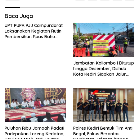
Baca Juga
UPT PUPR PJJ Campurdarat
Laksanakan Kegiatan Rutin
Pembersihan Ruas Bahu
Jalan Gandong – Sanan
Jembatan Kaliombo I Ditutup
hingga Desember, Dishub
Kota Kediri Siapkan Jalur
Alternatif dan Pengamanan
Lalu Lintas
Puluhan Ribu Jamaah Padati
Polres Kediri Bentuk Tim Anti
Padepokan Loreng Kedaton,
Begal, Fokus Berantas