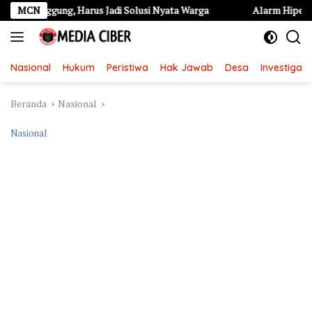
Langsung
gung, Harus Jadi Solusi Nyata Warga
MCN
Alarm Hipertensi Remaja d
ke
konten
Nasional
Hukum
Peristiwa
Hak Jawab
Desa
Investigasi
Beranda
Nasional
Nasional