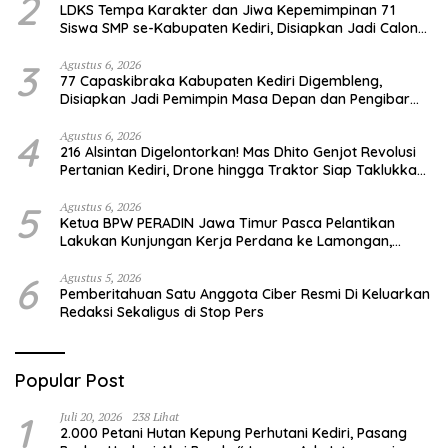
2
LDKS Tempa Karakter dan Jiwa Kepemimpinan 71
Siswa SMP se-Kabupaten Kediri, Disiapkan Jadi Calon
Pemimpin Generasi Emas
3
Agustus 6, 2026
77 Capaskibraka Kabupaten Kediri Digembleng,
Disiapkan Jadi Pemimpin Masa Depan dan Pengibar
Sang Saka Merah Putih
4
Agustus 6, 2026
216 Alsintan Digelontorkan! Mas Dhito Genjot Revolusi
Pertanian Kediri, Drone hingga Traktor Siap Taklukkan
Krisis Regenerasi Petani
5
Agustus 6, 2026
Ketua BPW PERADIN Jawa Timur Pasca Pelantikan
Lakukan Kunjungan Kerja Perdana ke Lamongan,
Perkuat Sinergitas Organisasi
6
Agustus 5, 2026
Pemberitahuan Satu Anggota Ciber Resmi Di Keluarkan
Redaksi Sekaligus di Stop Pers
Popular Post
1
Juli 20, 2026
238 Lihat
2.000 Petani Hutan Kepung Perhutani Kediri, Pasang