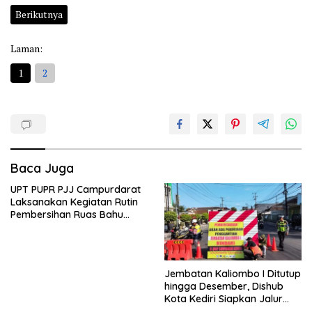
Berikutnya
Laman:
1
2
Baca Juga
UPT PUPR PJJ Campurdarat
Laksanakan Kegiatan Rutin
Pembersihan Ruas Bahu
Jalan Gandong – Sanan
Jembatan Kaliombo I Ditutup
hingga Desember, Dishub
Kota Kediri Siapkan Jalur
Alternatif dan Pengamanan