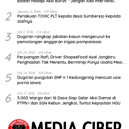
Badan Hadapi Aksi Buruh: “Jangan Ada Intervensi
Pengelolaan Hutan”
2
Agustus 2, 2026
159 Lihat
Perlakuan TOXIC PLT kepala desa Sumberejo kepada
stafnya
3
Juli 7, 2026
114 Lihat
Duga’an rangkap jabatan kasun mengerucut ke
pemotongan anggaran irigasi pompanisasi
4
Juli 25, 2026
104 Lihat
Perjuangan Rafi, Driver ShopeeFood Asal Jongbiru:
Penghasilan Tak Menentu, Bermimpi Punya Usaha Mesin
Kulit Pangsit
5
Juli 14, 2026
103 Lihat
Duga’an pungutan SMP n 1 Kedungpring mencuat usai
purna siswa.
6
Juli 17, 2026
84 Lihat
5.000 Warga dari 16 Desa Siap Gelar Aksi Damai di
PTPN I dan SGN Kebun Jengkol, Tuntut Kepastian HGU