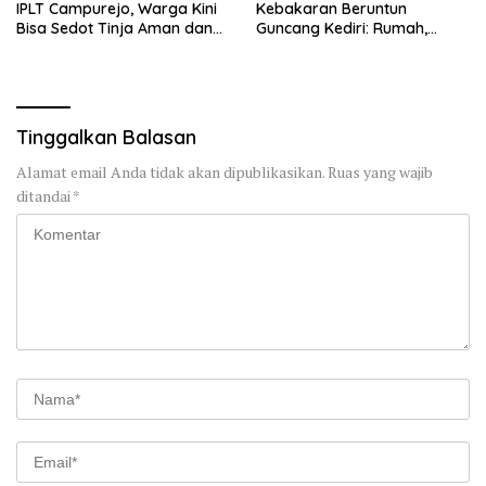
IPLT Campurejo, Warga Kini
Kebakaran Beruntun
Bisa Sedot Tinja Aman dan
Guncang Kediri: Rumah,
Terjangkau
Kandang Sapi, hingga 5,5
Hektar Lahan Tebu Ludes
Tinggalkan Balasan
Alamat email Anda tidak akan dipublikasikan.
Ruas yang wajib
ditandai
*