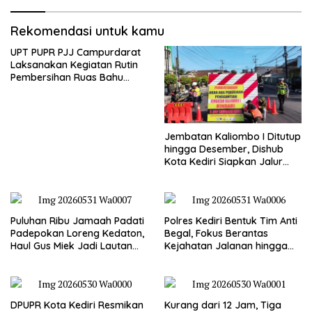
Rekomendasi untuk kamu
UPT PUPR PJJ Campurdarat
Laksanakan Kegiatan Rutin
Pembersihan Ruas Bahu
Jalan Gandong – Sanan
Jembatan Kaliombo I Ditutup
hingga Desember, Dishub
Kota Kediri Siapkan Jalur
Alternatif dan Pengamanan
Lalu Lintas
Puluhan Ribu Jamaah Padati
Polres Kediri Bentuk Tim Anti
Padepokan Loreng Kedaton,
Begal, Fokus Berantas
Haul Gus Miek Jadi Lautan
Kejahatan Jalanan hingga
Dzikir dan Semaan Al-Qur’an
Premanisme
DPUPR Kota Kediri Resmikan
Kurang dari 12 Jam, Tiga