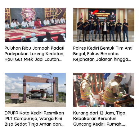
Lalu Lintas
Puluhan Ribu Jamaah Padati
Polres Kediri Bentuk Tim Anti
Padepokan Loreng Kedaton,
Begal, Fokus Berantas
Haul Gus Miek Jadi Lautan
Kejahatan Jalanan hingga
Dzikir dan Semaan Al-Qur’an
Premanisme
DPUPR Kota Kediri Resmikan
Kurang dari 12 Jam, Tiga
IPLT Campurejo, Warga Kini
Kebakaran Beruntun
Bisa Sedot Tinja Aman dan
Guncang Kediri: Rumah,
Terjangkau
Kandang Sapi, hingga 5,5
Hektar Lahan Tebu Ludes