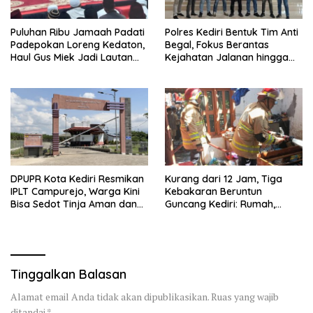
Puluhan Ribu Jamaah Padati
Polres Kediri Bentuk Tim Anti
Padepokan Loreng Kedaton,
Begal, Fokus Berantas
Haul Gus Miek Jadi Lautan
Kejahatan Jalanan hingga
Dzikir dan Semaan Al-Qur’an
Premanisme
DPUPR Kota Kediri Resmikan
Kurang dari 12 Jam, Tiga
IPLT Campurejo, Warga Kini
Kebakaran Beruntun
Bisa Sedot Tinja Aman dan
Guncang Kediri: Rumah,
Terjangkau
Kandang Sapi, hingga 5,5
Hektar Lahan Tebu Ludes
Tinggalkan Balasan
Alamat email Anda tidak akan dipublikasikan.
Ruas yang wajib
ditandai
*