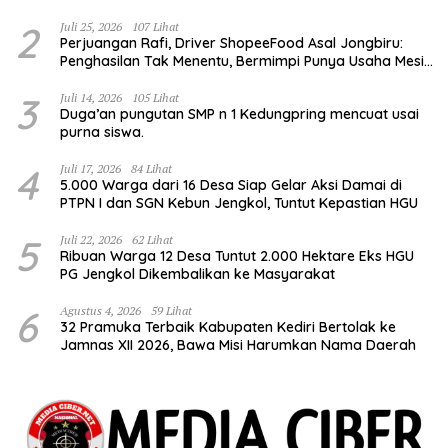
Pengelolaan Hutan”
2
Juli 25, 2026
107 Lihat
Perjuangan Rafi, Driver ShopeeFood Asal Jongbiru:
Penghasilan Tak Menentu, Bermimpi Punya Usaha Mesin
Kulit Pangsit
3
Juli 14, 2026
105 Lihat
Duga’an pungutan SMP n 1 Kedungpring mencuat usai
purna siswa.
4
Juli 17, 2026
84 Lihat
5.000 Warga dari 16 Desa Siap Gelar Aksi Damai di
PTPN I dan SGN Kebun Jengkol, Tuntut Kepastian HGU
5
Juli 22, 2026
62 Lihat
Ribuan Warga 12 Desa Tuntut 2.000 Hektare Eks HGU
PG Jengkol Dikembalikan ke Masyarakat
6
Agustus 4, 2026
59 Lihat
32 Pramuka Terbaik Kabupaten Kediri Bertolak ke
Jamnas XII 2026, Bawa Misi Harumkan Nama Daerah