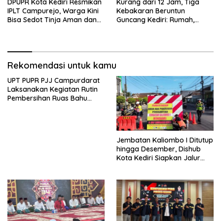
DPUPR Kota Kediri Resmikan
Kurang dari 12 Jam, Tiga
IPLT Campurejo, Warga Kini
Kebakaran Beruntun
Bisa Sedot Tinja Aman dan
Guncang Kediri: Rumah,
Terjangkau
Kandang Sapi, hingga 5,5
Hektar Lahan Tebu Ludes
Rekomendasi untuk kamu
UPT PUPR PJJ Campurdarat
Laksanakan Kegiatan Rutin
Pembersihan Ruas Bahu
Jalan Gandong – Sanan
Jembatan Kaliombo I Ditutup
hingga Desember, Dishub
Kota Kediri Siapkan Jalur
Alternatif dan Pengamanan
Lalu Lintas