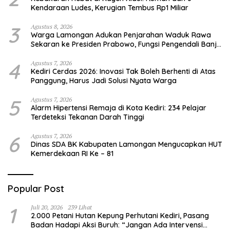
Kendaraan Ludes, Kerugian Tembus Rp1 Miliar
3
Agustus 8, 2026
Warga Lamongan Adukan Penjarahan Waduk Rawa
Sekaran ke Presiden Prabowo, Fungsi Pengendali Banjir
Hilang 80%
4
Agustus 7, 2026
Kediri Cerdas 2026: Inovasi Tak Boleh Berhenti di Atas
Panggung, Harus Jadi Solusi Nyata Warga
5
Agustus 7, 2026
Alarm Hipertensi Remaja di Kota Kediri: 234 Pelajar
Terdeteksi Tekanan Darah Tinggi
6
Agustus 7, 2026
Dinas SDA BK Kabupaten Lamongan Mengucapkan HUT
Kemerdekaan RI Ke – 81
Popular Post
1
Juli 20, 2026
239 Lihat
2.000 Petani Hutan Kepung Perhutani Kediri, Pasang
Badan Hadapi Aksi Buruh: “Jangan Ada Intervensi