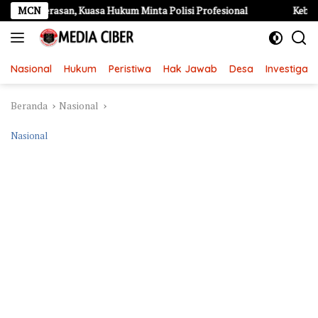
Langsung
asan, Kuasa Hukum Minta Polisi Profesional
MCN
Kebakaran Hebat
ke
konten
Nasional
Hukum
Peristiwa
Hak Jawab
Desa
Investigasi
Beranda
Nasional
Nasional