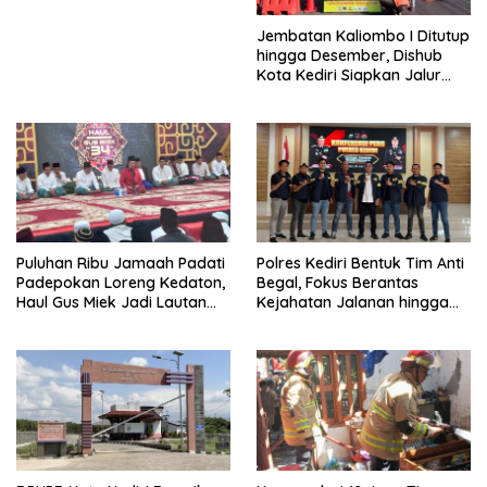
Jembatan Kaliombo I Ditutup
hingga Desember, Dishub
Kota Kediri Siapkan Jalur
Alternatif dan Pengamanan
Lalu Lintas
Puluhan Ribu Jamaah Padati
Polres Kediri Bentuk Tim Anti
Padepokan Loreng Kedaton,
Begal, Fokus Berantas
Haul Gus Miek Jadi Lautan
Kejahatan Jalanan hingga
Dzikir dan Semaan Al-Qur’an
Premanisme