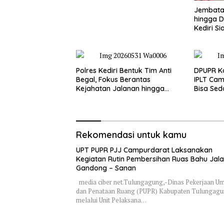
Jembatan
hingga D
Kediri Si
dan Peng
Polres Kediri Bentuk Tim Anti
DPUPR Ko
Begal, Fokus Berantas
IPLT Cam
Kejahatan Jalanan hingga
Bisa Sed
Premanisme
Terjang
Rekomendasi untuk kamu
UPT PUPR PJJ Campurdarat Laksanakan
Kegiatan Rutin Pembersihan Ruas Bahu Jal
Gandong – Sanan
media ciber net.Tulungagung,-Dinas Pekerjaan 
dan Penataan Ruang (PUPR) Kabupaten Tulungag
melalui Unit Pelaksana…