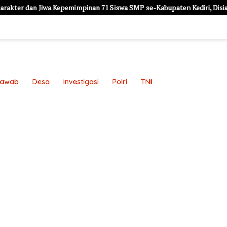
Kepemimpinan 71 Siswa SMP se-Kabupaten Kediri, Disiapkan Jadi Calo
Jawab
Desa
Investigasi
Polri
TNI
an
Pedoman Media Siber
Redaksi
Sample Page
Sampl