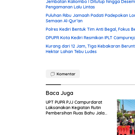
Jembatan Kaliombo I Ditutup hingga Desembe
Pengamanan Lalu Lintas
Puluhan Ribu Jamaah Padati Padepokan Lore
Semaan Al-Qur’an
Polres Kediri Bentuk Tim Anti Begal, Fokus
DPUPR Kota Kediri Resmikan IPLT Campurejo
Kurang dari 12 Jam, Tiga Kebakaran Berunt
Hektar Lahan Tebu Ludes
Komentar
Baca Juga
UPT PUPR PJJ Campurdarat
Laksanakan Kegiatan Rutin
Pembersihan Ruas Bahu Jalan
Gandong – Sanan