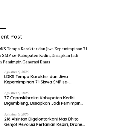
ent Post
Agustus 6, 2026
LDKS Tempa Karakter dan Jiwa
Kepemimpinan 71 Siswa SMP se-
Kabupaten Kediri, Disiapkan Jadi Calon
Pemimpin Generasi Emas
Agustus 6, 2026
77 Capaskibraka Kabupaten Kediri
Digembleng, Disiapkan Jadi Pemimpin
Masa Depan dan Pengibar Sang Saka
Merah Putih
Agustus 6, 2026
216 Alsintan Digelontorkan! Mas Dhito
Genjot Revolusi Pertanian Kediri, Drone
hingga Traktor Siap Taklukkan Krisis