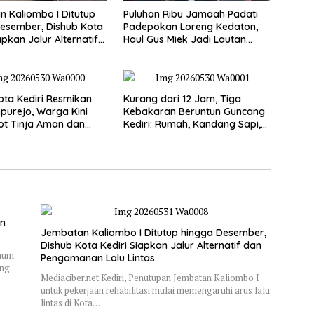
 Kaliombo I Ditutup
Puluhan Ribu Jamaah Padati
esember, Dishub Kota
Padepokan Loreng Kedaton,
apkan Jalur Alternatif
Haul Gus Miek Jadi Lautan
amanan Lalu Lintas
Dzikir dan Semaan Al-Qur’an
ta Kediri Resmikan
Kurang dari 12 Jam, Tiga
purejo, Warga Kini
Kebakaran Beruntun Guncang
ot Tinja Aman dan
Kediri: Rumah, Kandang Sapi,
kau
hingga 5,5 Hektar Lahan Tebu
Ludes
an
Jembatan Kaliombo I Ditutup hingga Desember,
Dishub Kota Kediri Siapkan Jalur Alternatif dan
Umum
Pengamanan Lalu Lintas
ung
Mediaciber.net.Kediri, Penutupan Jembatan Kaliombo I
untuk pekerjaan rehabilitasi mulai memengaruhi arus lalu
lintas di Kota…