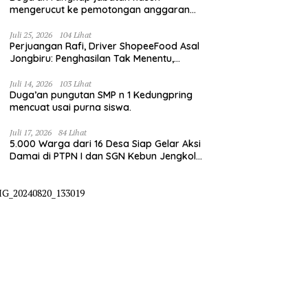
mengerucut ke pemotongan anggaran
irigasi pompanisasi
Juli 25, 2026
104 Lihat
Perjuangan Rafi, Driver ShopeeFood Asal
Jongbiru: Penghasilan Tak Menentu,
Bermimpi Punya Usaha Mesin Kulit Pangsit
Juli 14, 2026
103 Lihat
Duga’an pungutan SMP n 1 Kedungpring
mencuat usai purna siswa.
Juli 17, 2026
84 Lihat
5.000 Warga dari 16 Desa Siap Gelar Aksi
Damai di PTPN I dan SGN Kebun Jengkol,
Tuntut Kepastian HGU