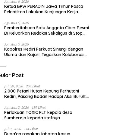
Regenerasi Petani
Agustus 6, 2026
Ketua BPW PERADIN Jawa Timur Pasca
Pelantikan Lakukan Kunjungan Kerja
Perdana ke Lamongan, Perkuat
Sinergitas Organisasi
Agustus 5, 2026
Pemberitahuan Satu Anggota Ciber Resmi
Di Keluarkan Redaksi Sekaligus di Stop
Pers
Agustus 5, 2026
Kapolres Kediri Perkuat Sinergi dengan
Ulama dan Kajari, Tegaskan Kolaborasi
Demi Kamtibmas yang Kondusif
ular Post
Juli 20, 2026
238 Lihat
2.000 Petani Hutan Kepung Perhutani
Kediri, Pasang Badan Hadapi Aksi Buruh:
“Jangan Ada Intervensi Pengelolaan
Hutan”
Agustus 2, 2026
159 Lihat
Perlakuan TOXIC PLT kepala desa
Sumberejo kepada stafnya
Juli 7, 2026
114 Lihat
Duga’an rangkap jabatan kasun