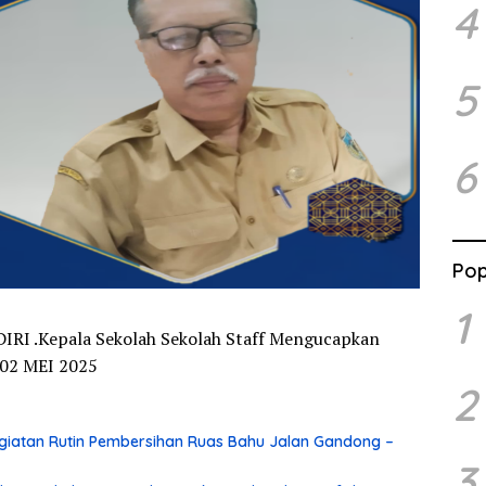
4
5
6
Pop
1
RI .Kepala Sekolah Sekolah Staff Mengucapkan
02 MEI 2025
2
iatan Rutin Pembersihan Ruas Bahu Jalan Gandong –
3