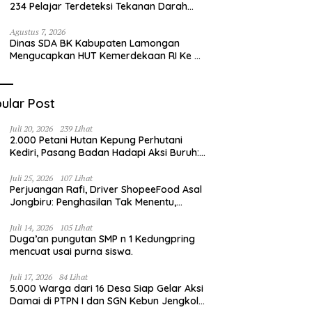
234 Pelajar Terdeteksi Tekanan Darah
Tinggi
Agustus 7, 2026
Dinas SDA BK Kabupaten Lamongan
Mengucapkan HUT Kemerdekaan RI Ke –
81
ular Post
Juli 20, 2026
239 Lihat
2.000 Petani Hutan Kepung Perhutani
Kediri, Pasang Badan Hadapi Aksi Buruh:
“Jangan Ada Intervensi Pengelolaan
Hutan”
Juli 25, 2026
107 Lihat
Perjuangan Rafi, Driver ShopeeFood Asal
Jongbiru: Penghasilan Tak Menentu,
Bermimpi Punya Usaha Mesin Kulit Pangsit
Juli 14, 2026
105 Lihat
Duga’an pungutan SMP n 1 Kedungpring
mencuat usai purna siswa.
Juli 17, 2026
84 Lihat
5.000 Warga dari 16 Desa Siap Gelar Aksi
Damai di PTPN I dan SGN Kebun Jengkol,