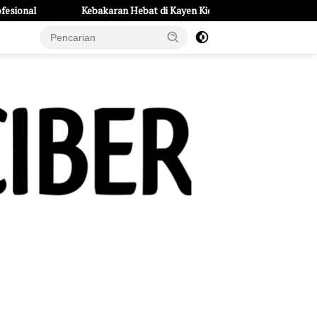
aran Hebat di Kayen Kidul: Rumah dan 6 Kendaraan Ludes, Kerugian Tem
e Page
Tentang Kami
UU Pers