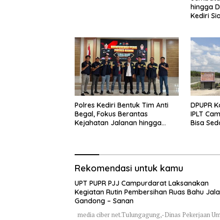
hingga D
Kediri Si
dan Peng
Polres Kediri Bentuk Tim Anti
DPUPR Ko
Begal, Fokus Berantas
IPLT Cam
Kejahatan Jalanan hingga
Bisa Sed
Premanisme
Terjang
Rekomendasi untuk kamu
UPT PUPR PJJ Campurdarat Laksanakan
Kegiatan Rutin Pembersihan Ruas Bahu Jal
Gandong – Sanan
media ciber net.Tulungagung,-Dinas Pekerjaan 