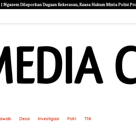
aan Kekerasan, Kuasa Hukum Minta Polisi Profesional
Kebak
Jawab
Desa
Investigasi
Polri
TNI
an
Pedoman Media Siber
Redaksi
Sample Page
Sampl