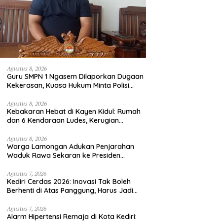
Agustus 8, 2026
Guru SMPN 1 Ngasem Dilaporkan Dugaan
Kekerasan, Kuasa Hukum Minta Polisi
Profesional
Agustus 8, 2026
Kebakaran Hebat di Kayen Kidul: Rumah
dan 6 Kendaraan Ludes, Kerugian
Tembus Rp1 Miliar
Agustus 8, 2026
Warga Lamongan Adukan Penjarahan
Waduk Rawa Sekaran ke Presiden
Prabowo, Fungsi Pengendali Banjir Hilang
80%
Agustus 7, 2026
Kediri Cerdas 2026: Inovasi Tak Boleh
Berhenti di Atas Panggung, Harus Jadi
Solusi Nyata Warga
Agustus 7, 2026
Alarm Hipertensi Remaja di Kota Kediri: