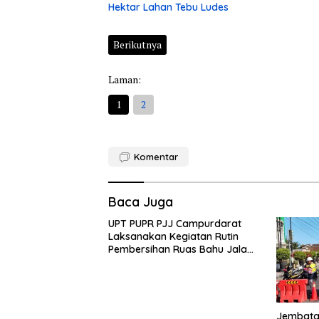
Hektar Lahan Tebu Ludes
Berikutnya
Laman:
1
2
Komentar
Baca Juga
UPT PUPR PJJ Campurdarat
Laksanakan Kegiatan Rutin
Pembersihan Ruas Bahu Jalan
Gandong – Sanan
Jembatan