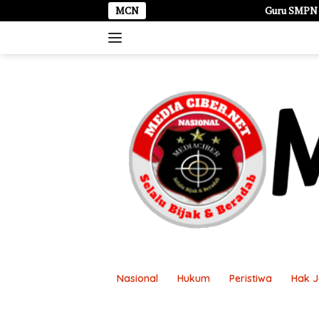
Langsung
MCN
Guru SMPN 1 Ngasem Dilaporkan Dug
ke
konten
Nasional
Hukum
Peristiwa
Hak 
Disclaimer
Kontak Kami
Pasang Ikl