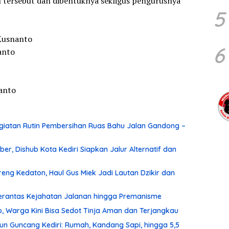
il tersebut dan dibentuknya sekligus pengurusnya
5
 Kusnanto
6
anto
yanto
iatan Rutin Pembersihan Ruas Bahu Jalan Gandong –
r, Dishub Kota Kediri Siapkan Jalur Alternatif dan
ng Kedaton, Haul Gus Miek Jadi Lautan Dzikir dan
 Berantas Kejahatan Jalanan hingga Premanisme
, Warga Kini Bisa Sedot Tinja Aman dan Terjangkau
un Guncang Kediri: Rumah, Kandang Sapi, hingga 5,5