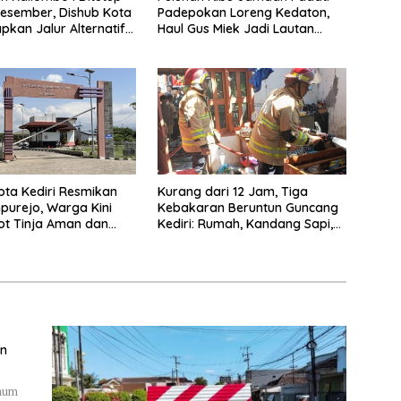
esember, Dishub Kota
Padepokan Loreng Kedaton,
apkan Jalur Alternatif
Haul Gus Miek Jadi Lautan
amanan Lalu Lintas
Dzikir dan Semaan Al-Qur’an
ta Kediri Resmikan
Kurang dari 12 Jam, Tiga
purejo, Warga Kini
Kebakaran Beruntun Guncang
ot Tinja Aman dan
Kediri: Rumah, Kandang Sapi,
kau
hingga 5,5 Hektar Lahan Tebu
Ludes
an
Umum