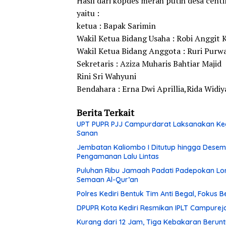
Hasil dari kopdes merah putih desa cent
yaitu :
ketua : Bapak Sarimin
Wakil Ketua Bidang Usaha : Robi Anggit
Wakil Ketua Bidang Anggota : Ruri Purw
Sekretaris : Aziza Muharis Bahtiar Majid
Rini Sri Wahyuni
Bendahara : Erna Dwi Aprillia,Rida Widi
Berita Terkait
UPT PUPR PJJ Campurdarat Laksanakan Keg
Sanan
Jembatan Kaliombo I Ditutup hingga Desembe
Pengamanan Lalu Lintas
Puluhan Ribu Jamaah Padati Padepokan Lore
Semaan Al-Qur’an
Polres Kediri Bentuk Tim Anti Begal, Fokus
DPUPR Kota Kediri Resmikan IPLT Campurejo
Kurang dari 12 Jam, Tiga Kebakaran Berunt