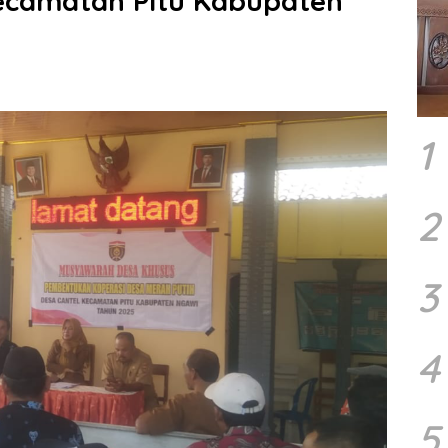
Kecamatan Pitu Kabupaten
1
2
3
4
5