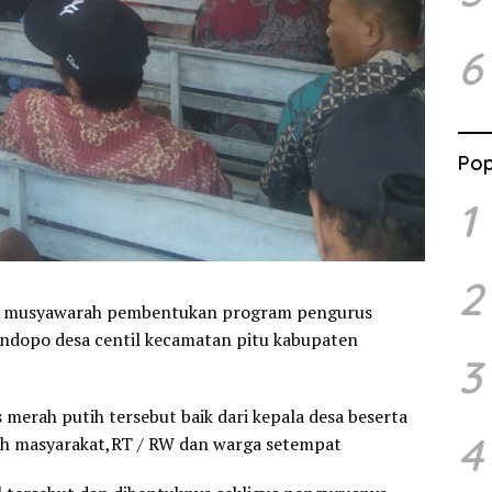
6
Pop
1
2
kan musyawarah pembentukan program pengurus
pendopo desa centil kecamatan pitu kabupaten
3
merah putih tersebut baik dari kepala desa beserta
4
koh masyarakat,RT / RW dan warga setempat