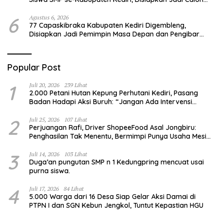
Pemimpin Generasi Emas
6
Agustus 6, 2026
77 Capaskibraka Kabupaten Kediri Digembleng,
Disiapkan Jadi Pemimpin Masa Depan dan Pengibar
Sang Saka Merah Putih
Popular Post
1
Juli 20, 2026
239 Lihat
2.000 Petani Hutan Kepung Perhutani Kediri, Pasang
Badan Hadapi Aksi Buruh: “Jangan Ada Intervensi
Pengelolaan Hutan”
2
Juli 25, 2026
107 Lihat
Perjuangan Rafi, Driver ShopeeFood Asal Jongbiru:
Penghasilan Tak Menentu, Bermimpi Punya Usaha Mesin
Kulit Pangsit
3
Juli 14, 2026
103 Lihat
Duga’an pungutan SMP n 1 Kedungpring mencuat usai
purna siswa.
4
Juli 17, 2026
84 Lihat
5.000 Warga dari 16 Desa Siap Gelar Aksi Damai di
PTPN I dan SGN Kebun Jengkol, Tuntut Kepastian HGU