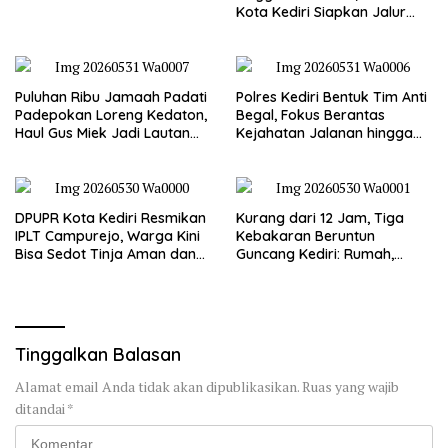
Kota Kediri Siapkan Jalur
Alternatif dan Pengamanan
Lalu Lintas
Puluhan Ribu Jamaah Padati
Polres Kediri Bentuk Tim Anti
Padepokan Loreng Kedaton,
Begal, Fokus Berantas
Haul Gus Miek Jadi Lautan
Kejahatan Jalanan hingga
Dzikir dan Semaan Al-Qur’an
Premanisme
DPUPR Kota Kediri Resmikan
Kurang dari 12 Jam, Tiga
IPLT Campurejo, Warga Kini
Kebakaran Beruntun
Bisa Sedot Tinja Aman dan
Guncang Kediri: Rumah,
Terjangkau
Kandang Sapi, hingga 5,5
Hektar Lahan Tebu Ludes
Tinggalkan Balasan
Alamat email Anda tidak akan dipublikasikan.
Ruas yang wajib
ditandai
*