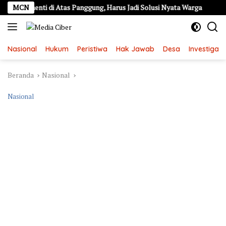
Langsung
h Berhenti di Atas Panggung, Harus Jadi Solusi Nyata Warga
MCN
Ala
ke
konten
Nasional
Hukum
Peristiwa
Hak Jawab
Desa
Investigasi
Beranda
Nasional
Nasional