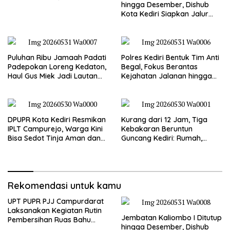
hingga Desember, Dishub
Jalan Gandong – Sanan
Kota Kediri Siapkan Jalur
Alternatif dan Pengamanan
Lalu Lintas
Puluhan Ribu Jamaah Padati
Polres Kediri Bentuk Tim Anti
Padepokan Loreng Kedaton,
Begal, Fokus Berantas
Haul Gus Miek Jadi Lautan
Kejahatan Jalanan hingga
Dzikir dan Semaan Al-Qur’an
Premanisme
DPUPR Kota Kediri Resmikan
Kurang dari 12 Jam, Tiga
IPLT Campurejo, Warga Kini
Kebakaran Beruntun
Bisa Sedot Tinja Aman dan
Guncang Kediri: Rumah,
Terjangkau
Kandang Sapi, hingga 5,5
Hektar Lahan Tebu Ludes
Rekomendasi untuk kamu
UPT PUPR PJJ Campurdarat
Laksanakan Kegiatan Rutin
Jembatan Kaliombo I Ditutup
Pembersihan Ruas Bahu
hingga Desember, Dishub
Jalan Gandong – Sanan