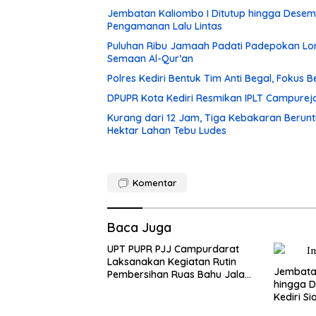
Jembatan Kaliombo I Ditutup hingga Desembe
Pengamanan Lalu Lintas
Puluhan Ribu Jamaah Padati Padepokan Lore
Semaan Al-Qur’an
Polres Kediri Bentuk Tim Anti Begal, Fokus
DPUPR Kota Kediri Resmikan IPLT Campurejo
Kurang dari 12 Jam, Tiga Kebakaran Berunt
Hektar Lahan Tebu Ludes
Komentar
Baca Juga
UPT PUPR PJJ Campurdarat
Laksanakan Kegiatan Rutin
Jembatan
Pembersihan Ruas Bahu Jalan
hingga D
Gandong – Sanan
Kediri Si
dan Peng