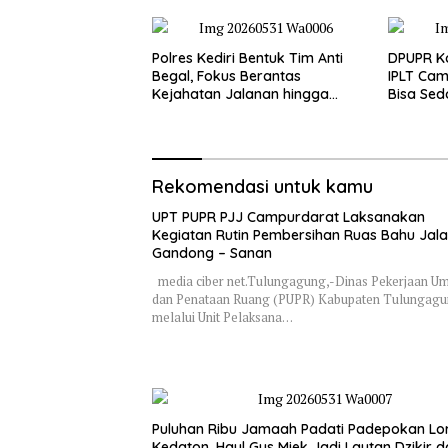
Polres Kediri Bentuk Tim Anti
DPUPR Ko
Begal, Fokus Berantas
IPLT Cam
Kejahatan Jalanan hingga
Bisa Sed
Premanisme
Terjang
Rekomendasi untuk kamu
UPT PUPR PJJ Campurdarat Laksanakan
Kegiatan Rutin Pembersihan Ruas Bahu Jal
Gandong – Sanan
media ciber net.Tulungagung,-Dinas Pekerjaan 
dan Penataan Ruang (PUPR) Kabupaten Tulungag
melalui Unit Pelaksana…
Puluhan Ribu Jamaah Padati Padepokan Lo
Kedaton, Haul Gus Miek Jadi Lautan Dzikir 