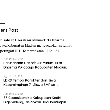
ent Post
Agustus 6, 2026
Perusahaan Daerah Air Minum Tirta
Dharma Purabaya Kabupaten Madiun
mengucapkan selamat memperingati
HUT Kemerdekaan RI Ke – 81
Agustus 6, 2026
LDKS Tempa Karakter dan Jiwa
Kepemimpinan 71 Siswa SMP se-
Kabupaten Kediri, Disiapkan Jadi Calon
Pemimpin Generasi Emas
Agustus 6, 2026
77 Capaskibraka Kabupaten Kediri
Digembleng, Disiapkan Jadi Pemimpin
Masa Depan dan Pengibar Sang Saka