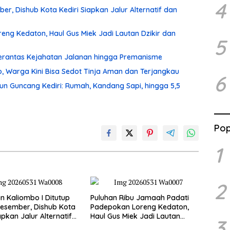
4
r, Dishub Kota Kediri Siapkan Jalur Alternatif dan
ng Kedaton, Haul Gus Miek Jadi Lautan Dzikir dan
5
 Berantas Kejahatan Jalanan hingga Premanisme
, Warga Kini Bisa Sedot Tinja Aman dan Terjangkau
6
un Guncang Kediri: Rumah, Kandang Sapi, hingga 5,5
Pop
1
2
 Kaliombo I Ditutup
Puluhan Ribu Jamaah Padati
esember, Dishub Kota
Padepokan Loreng Kedaton,
apkan Jalur Alternatif
Haul Gus Miek Jadi Lautan
3
amanan Lalu Lintas
Dzikir dan Semaan Al-Qur’an