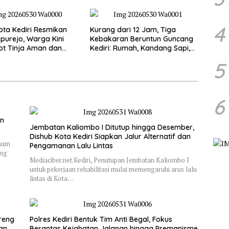
4
ta Kediri Resmikan
Kurang dari 12 Jam, Tiga
purejo, Warga Kini
Kebakaran Beruntun Guncang
ot Tinja Aman dan
Kediri: Rumah, Kandang Sapi,
kau
hingga 5,5 Hektar Lahan Tebu
5
Ludes
6
an
Jembatan Kaliombo I Ditutup hingga Desember,
Dishub Kota Kediri Siapkan Jalur Alternatif dan
Umum
Pengamanan Lalu Lintas
ung
Mediaciber.net.Kediri, Penutupan Jembatan Kaliombo I
untuk pekerjaan rehabilitasi mulai memengaruhi arus lalu
lintas di Kota…
reng
Polres Kediri Bentuk Tim Anti Begal, Fokus
dan
Berantas Kejahatan Jalanan hingga Premanisme