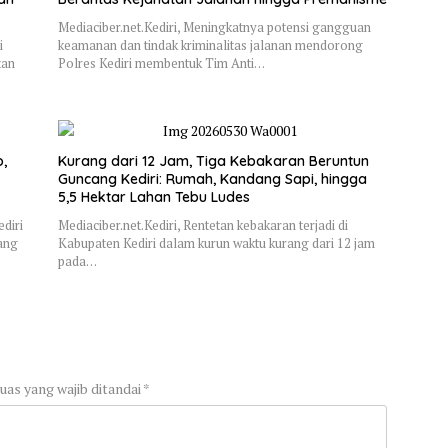
Mediaciber.net.Kediri, Meningkatnya potensi gangguan
i
keamanan dan tindak kriminalitas jalanan mendorong
tan
Polres Kediri membentuk Tim Anti…
,
Kurang dari 12 Jam, Tiga Kebakaran Beruntun
Guncang Kediri: Rumah, Kandang Sapi, hingga
5,5 Hektar Lahan Tebu Ludes
diri
Mediaciber.net.Kediri, Rentetan kebakaran terjadi di
ang
Kabupaten Kediri dalam kurun waktu kurang dari 12 jam
pada…
uas yang wajib ditandai
*