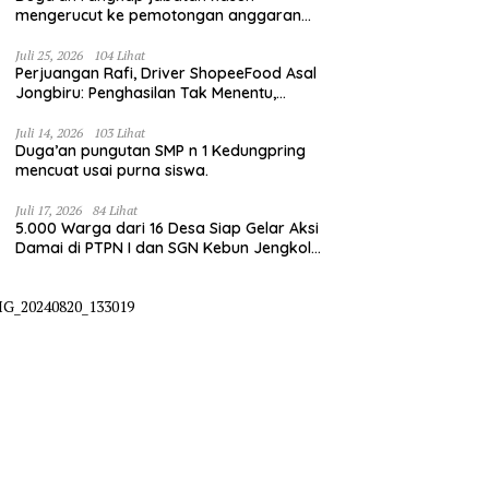
mengerucut ke pemotongan anggaran
irigasi pompanisasi
Juli 25, 2026
104 Lihat
Perjuangan Rafi, Driver ShopeeFood Asal
Jongbiru: Penghasilan Tak Menentu,
Bermimpi Punya Usaha Mesin Kulit Pangsit
Juli 14, 2026
103 Lihat
Duga’an pungutan SMP n 1 Kedungpring
mencuat usai purna siswa.
Juli 17, 2026
84 Lihat
5.000 Warga dari 16 Desa Siap Gelar Aksi
Damai di PTPN I dan SGN Kebun Jengkol,
Tuntut Kepastian HGU