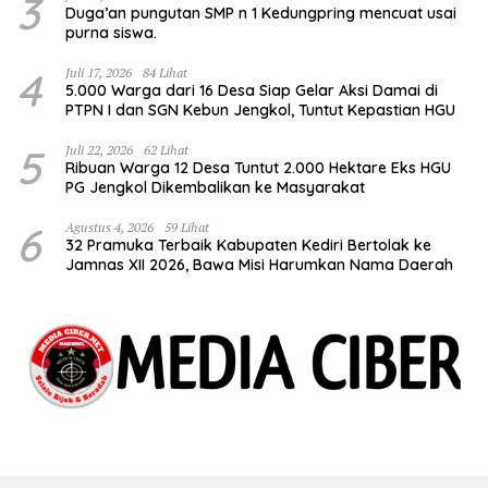
3
Duga’an pungutan SMP n 1 Kedungpring mencuat usai
purna siswa.
4
Juli 17, 2026
84 Lihat
5.000 Warga dari 16 Desa Siap Gelar Aksi Damai di
PTPN I dan SGN Kebun Jengkol, Tuntut Kepastian HGU
5
Juli 22, 2026
62 Lihat
Ribuan Warga 12 Desa Tuntut 2.000 Hektare Eks HGU
PG Jengkol Dikembalikan ke Masyarakat
6
Agustus 4, 2026
59 Lihat
32 Pramuka Terbaik Kabupaten Kediri Bertolak ke
Jamnas XII 2026, Bawa Misi Harumkan Nama Daerah