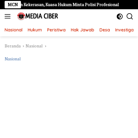
Langsung
n Kekerasan, Kuasa Hukum Minta Polisi Profesional
MCN
Kebakara
ke
konten
Nasional
Hukum
Peristiwa
Hak Jawab
Desa
Investigasi
Beranda
Nasional
Nasional