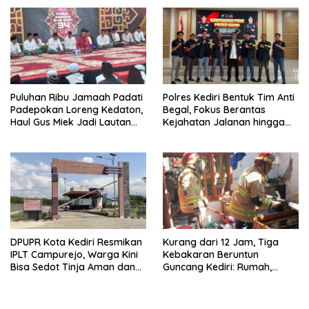
Lalu Lintas
Puluhan Ribu Jamaah Padati
Polres Kediri Bentuk Tim Anti
Padepokan Loreng Kedaton,
Begal, Fokus Berantas
Haul Gus Miek Jadi Lautan
Kejahatan Jalanan hingga
Dzikir dan Semaan Al-Qur’an
Premanisme
DPUPR Kota Kediri Resmikan
Kurang dari 12 Jam, Tiga
IPLT Campurejo, Warga Kini
Kebakaran Beruntun
Bisa Sedot Tinja Aman dan
Guncang Kediri: Rumah,
Terjangkau
Kandang Sapi, hingga 5,5
Hektar Lahan Tebu Ludes