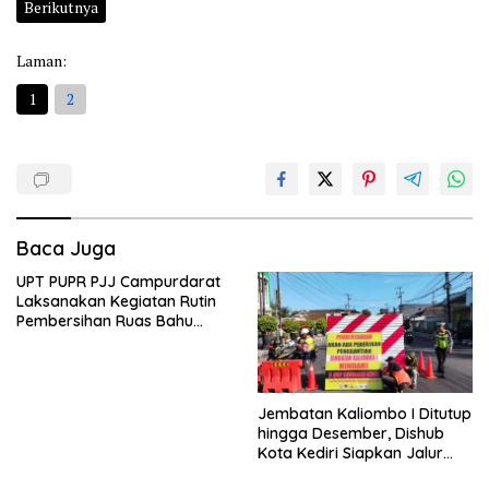
Berikutnya
Laman:
1
2
Baca Juga
UPT PUPR PJJ Campurdarat
Laksanakan Kegiatan Rutin
Pembersihan Ruas Bahu
Jalan Gandong – Sanan
Jembatan Kaliombo I Ditutup
hingga Desember, Dishub
Kota Kediri Siapkan Jalur
Alternatif dan Pengamanan