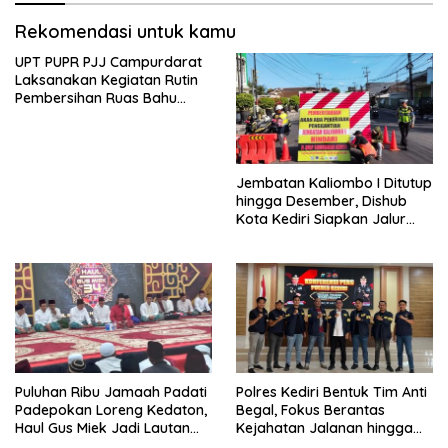
Rekomendasi untuk kamu
UPT PUPR PJJ Campurdarat
Laksanakan Kegiatan Rutin
Pembersihan Ruas Bahu
Jalan Gandong – Sanan
Jembatan Kaliombo I Ditutup
hingga Desember, Dishub
Kota Kediri Siapkan Jalur
Alternatif dan Pengamanan
Lalu Lintas
Puluhan Ribu Jamaah Padati
Polres Kediri Bentuk Tim Anti
Padepokan Loreng Kedaton,
Begal, Fokus Berantas
Haul Gus Miek Jadi Lautan
Kejahatan Jalanan hingga
Dzikir dan Semaan Al-Qur’an
Premanisme