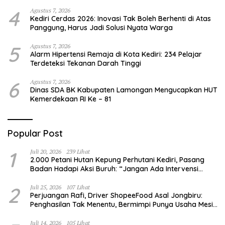
Hilang 80%
4
Agustus 7, 2026
Kediri Cerdas 2026: Inovasi Tak Boleh Berhenti di Atas
Panggung, Harus Jadi Solusi Nyata Warga
5
Agustus 7, 2026
Alarm Hipertensi Remaja di Kota Kediri: 234 Pelajar
Terdeteksi Tekanan Darah Tinggi
6
Agustus 7, 2026
Dinas SDA BK Kabupaten Lamongan Mengucapkan HUT
Kemerdekaan RI Ke – 81
Popular Post
1
Juli 20, 2026
239 Lihat
2.000 Petani Hutan Kepung Perhutani Kediri, Pasang
Badan Hadapi Aksi Buruh: “Jangan Ada Intervensi
Pengelolaan Hutan”
2
Juli 25, 2026
107 Lihat
Perjuangan Rafi, Driver ShopeeFood Asal Jongbiru:
Penghasilan Tak Menentu, Bermimpi Punya Usaha Mesin
Kulit Pangsit
Juli 14, 2026
105 Lihat