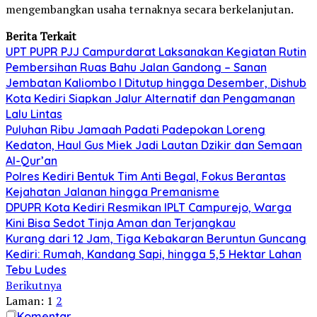
mengembangkan usaha ternaknya secara berkelanjutan.
Berita Terkait
UPT PUPR PJJ Campurdarat Laksanakan Kegiatan Rutin
Pembersihan Ruas Bahu Jalan Gandong – Sanan
Jembatan Kaliombo I Ditutup hingga Desember, Dishub
Kota Kediri Siapkan Jalur Alternatif dan Pengamanan
Lalu Lintas
Puluhan Ribu Jamaah Padati Padepokan Loreng
Kedaton, Haul Gus Miek Jadi Lautan Dzikir dan Semaan
Al-Qur’an
Polres Kediri Bentuk Tim Anti Begal, Fokus Berantas
Kejahatan Jalanan hingga Premanisme
DPUPR Kota Kediri Resmikan IPLT Campurejo, Warga
Kini Bisa Sedot Tinja Aman dan Terjangkau
Kurang dari 12 Jam, Tiga Kebakaran Beruntun Guncang
Kediri: Rumah, Kandang Sapi, hingga 5,5 Hektar Lahan
Tebu Ludes
Berikutnya
Laman:
1
2
Komentar