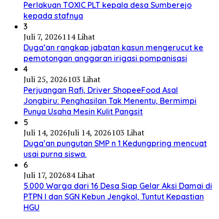
Perlakuan TOXIC PLT kepala desa Sumberejo
kepada stafnya
3
Juli 7, 2026
114 Lihat
Duga’an rangkap jabatan kasun mengerucut ke
pemotongan anggaran irigasi pompanisasi
4
Juli 25, 2026
103 Lihat
Perjuangan Rafi, Driver ShopeeFood Asal
Jongbiru: Penghasilan Tak Menentu, Bermimpi
Punya Usaha Mesin Kulit Pangsit
5
Juli 14, 2026
Juli 14, 2026
103 Lihat
Duga’an pungutan SMP n 1 Kedungpring mencuat
usai purna siswa.
6
Juli 17, 2026
84 Lihat
5.000 Warga dari 16 Desa Siap Gelar Aksi Damai di
PTPN I dan SGN Kebun Jengkol, Tuntut Kepastian
HGU