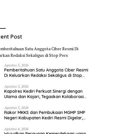
ent Post
Agustus 5, 2026
Pemberitahuan Satu Anggota Ciber Resmi
Di Keluarkan Redaksi Sekaligus di Stop
Pers
Agustus 5, 2026
Kapolres Kediri Perkuat Sinergi dengan
Ulama dan Kajari, Tegaskan Kolaborasi
Demi Kamtibmas yang Kondusif
Agustus 5, 2026
Rakor MKKS dan Pembukaan MGMP SMP
Negeri Kabupaten Kediri Resmi Digelar,
Kadisdik Tekankan Kolaborasi Wujudkan
Pendidikan Bermutu
Agustus 4, 2026
Wujudkan Perayaan Kemerdekaan yang