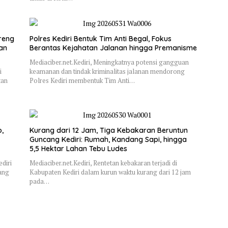
reng
Polres Kediri Bentuk Tim Anti Begal, Fokus
dan
Berantas Kejahatan Jalanan hingga Premanisme
Mediaciber.net.Kediri, Meningkatnya potensi gangguan
i
keamanan dan tindak kriminalitas jalanan mendorong
tan
Polres Kediri membentuk Tim Anti…
,
Kurang dari 12 Jam, Tiga Kebakaran Beruntun
Guncang Kediri: Rumah, Kandang Sapi, hingga
5,5 Hektar Lahan Tebu Ludes
diri
Mediaciber.net.Kediri, Rentetan kebakaran terjadi di
ang
Kabupaten Kediri dalam kurun waktu kurang dari 12 jam
pada…