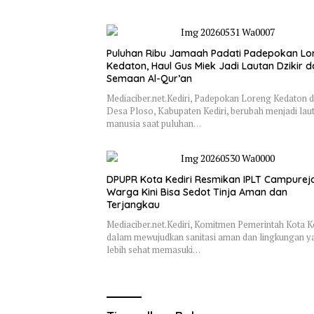
Puluhan Ribu Jamaah Padati Padepokan Lo
Kedaton, Haul Gus Miek Jadi Lautan Dzikir 
Semaan Al-Qur’an
Mediaciber.net.Kediri, Padepokan Loreng Kedaton d
Desa Ploso, Kabupaten Kediri, berubah menjadi lau
manusia saat puluhan…
DPUPR Kota Kediri Resmikan IPLT Campurejo
Warga Kini Bisa Sedot Tinja Aman dan
Terjangkau
Mediaciber.net.Kediri, Komitmen Pemerintah Kota Ke
dalam mewujudkan sanitasi aman dan lingkungan y
lebih sehat memasuki…