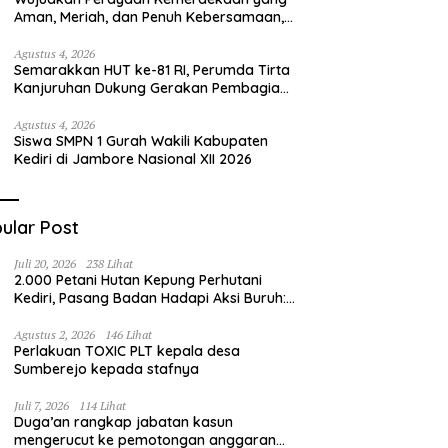
Aman, Meriah, dan Penuh Kebersamaan,
Mas Bhabin Sidomukti Dampingi Karang
Taruna Arsiba Matangkan Persiapan HUT
Agustus 4, 2026
Semarakkan HUT ke-81 RI, Perumda Tirta
Ke-81 Republik Indonesia
Kanjuruhan Dukung Gerakan Pembagian
Bendera Merah Putih Tahun 2026
Agustus 4, 2026
Siswa SMPN 1 Gurah Wakili Kabupaten
Kediri di Jambore Nasional XII 2026
ular Post
Juli 20, 2026
238 Lihat
2.000 Petani Hutan Kepung Perhutani
Kediri, Pasang Badan Hadapi Aksi Buruh:
“Jangan Ada Intervensi Pengelolaan
Hutan”
Agustus 2, 2026
146 Lihat
Perlakuan TOXIC PLT kepala desa
Sumberejo kepada stafnya
Juli 7, 2026
114 Lihat
Duga’an rangkap jabatan kasun
mengerucut ke pemotongan anggaran