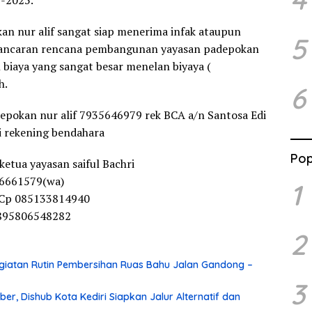
7-2025.
an nur alif sangat siap menerima infak ataupun
5
elancaran rencana pembangunan yayasan padepokan
biaya yang sangat besar menelan biyaya (
h.
6
pokan nur alif 7935646979 rek BCA a/n Santosa Edi
i rekening bendahara
Pop
ketua yayasan saiful Bachri
936661579(wa)
1
a Cp 085133814940
 0895806548282
2
iatan Rutin Pembersihan Ruas Bahu Jalan Gandong –
3
r, Dishub Kota Kediri Siapkan Jalur Alternatif dan