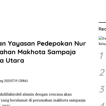
Rec
n Yayasan Pedepokan Nur
umahan Makhota Sampaja
1
a Utara
2
3
ulillahirobil alamin dengan rencana akan
f yang beralamat di perumahan makhota sampanja
4