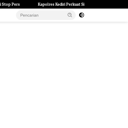
Kapolres Kediri Perkuat Sinergi dengan Ulama dan Kajari, Tegask
e Page
Tentang Kami
UU Pers