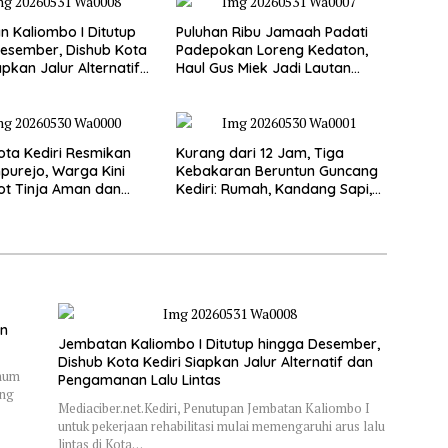
 Kaliombo I Ditutup
Puluhan Ribu Jamaah Padati
esember, Dishub Kota
Padepokan Loreng Kedaton,
apkan Jalur Alternatif
Haul Gus Miek Jadi Lautan
amanan Lalu Lintas
Dzikir dan Semaan Al-Qur’an
ta Kediri Resmikan
Kurang dari 12 Jam, Tiga
purejo, Warga Kini
Kebakaran Beruntun Guncang
ot Tinja Aman dan
Kediri: Rumah, Kandang Sapi,
kau
hingga 5,5 Hektar Lahan Tebu
Ludes
an
Jembatan Kaliombo I Ditutup hingga Desember,
Dishub Kota Kediri Siapkan Jalur Alternatif dan
Umum
Pengamanan Lalu Lintas
ung
Mediaciber.net.Kediri, Penutupan Jembatan Kaliombo I
untuk pekerjaan rehabilitasi mulai memengaruhi arus lalu
lintas di Kota…