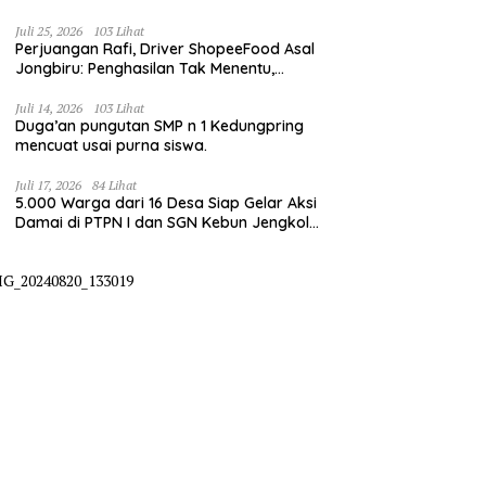
irigasi pompanisasi
Juli 25, 2026
103 Lihat
Perjuangan Rafi, Driver ShopeeFood Asal
Jongbiru: Penghasilan Tak Menentu,
Bermimpi Punya Usaha Mesin Kulit Pangsit
Juli 14, 2026
103 Lihat
Duga’an pungutan SMP n 1 Kedungpring
mencuat usai purna siswa.
Juli 17, 2026
84 Lihat
5.000 Warga dari 16 Desa Siap Gelar Aksi
Damai di PTPN I dan SGN Kebun Jengkol,
Tuntut Kepastian HGU