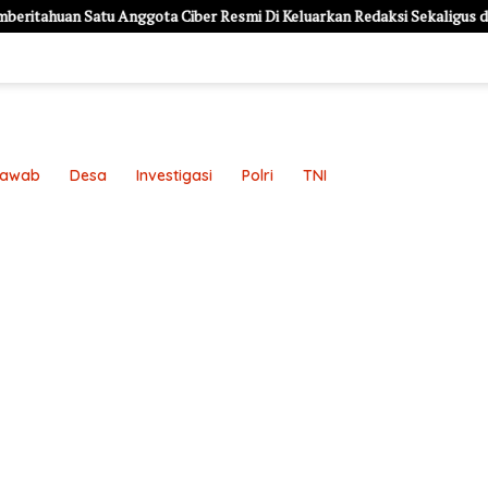
 Anggota Ciber Resmi Di Keluarkan Redaksi Sekaligus di Stop Pers
Jawab
Desa
Investigasi
Polri
TNI
an
Pedoman Media Siber
Redaksi
Sample Page
Sampl