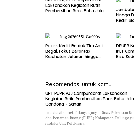
UPT PUPR PJJ Campurdarat
Laksanakan Kegiatan Rutin
Jembatan
Pembersihan Ruas Bahu Jalan
hingga D
Gandong – Sanan
Kediri Si
dan Peng
Polres Kediri Bentuk Tim Anti
DPUPR Ko
Begal, Fokus Berantas
IPLT Cam
Kejahatan Jalanan hingga
Bisa Sed
Premanisme
Terjang
Rekomendasi untuk kamu
UPT PUPR PJJ Campurdarat Laksanakan
Kegiatan Rutin Pembersihan Ruas Bahu Jal
Gandong – Sanan
media ciber net.Tulungagung,-Dinas Pekerjaan 
dan Penataan Ruang (PUPR) Kabupaten Tulungag
melalui Unit Pelaksana…