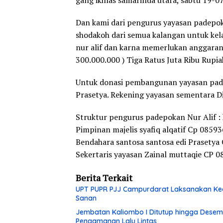
gang ikhlas samarinda utara, sabtu 19-0
Dan kami dari pengurus yayasan padepok
shodakoh dari semua kalangan untuk k
nur alif dan karna memerlukan anggaran 
300.000.000 ) Tiga Ratus Juta Ribu Rupia
Untuk donasi pembangunan yayasan pade
Prasetya. Rekening yayasan sementara D
Struktur pengurus padepokan Nur Alif : 
Pimpinan majelis syafiq alqatif Cp 085
Bendahara santosa santosa edi Prasety
Sekertaris yayasan Zainal muttaqie CP
Berita Terkait
UPT PUPR PJJ Campurdarat Laksanakan Keg
Sanan
Jembatan Kaliombo I Ditutup hingga Desembe
Pengamanan Lalu Lintas