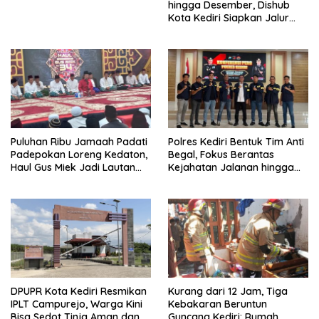
hingga Desember, Dishub
Kota Kediri Siapkan Jalur
Alternatif dan Pengamanan
Lalu Lintas
Puluhan Ribu Jamaah Padati
Polres Kediri Bentuk Tim Anti
Padepokan Loreng Kedaton,
Begal, Fokus Berantas
Haul Gus Miek Jadi Lautan
Kejahatan Jalanan hingga
Dzikir dan Semaan Al-Qur’an
Premanisme
DPUPR Kota Kediri Resmikan
Kurang dari 12 Jam, Tiga
IPLT Campurejo, Warga Kini
Kebakaran Beruntun
Bisa Sedot Tinja Aman dan
Guncang Kediri: Rumah,