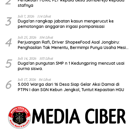
stafnya
3
Juli 7, 2026
114 Lihat
Duga’an rangkap jabatan kasun mengerucut ke
pemotongan anggaran irigasi pompanisasi
4
Juli 25, 2026
104 Lihat
Perjuangan Rafi, Driver ShopeeFood Asal Jongbiru:
Penghasilan Tak Menentu, Bermimpi Punya Usaha Mesin
Kulit Pangsit
5
Juli 14, 2026
103 Lihat
Duga’an pungutan SMP n 1 Kedungpring mencuat usai
purna siswa.
6
Juli 17, 2026
84 Lihat
5.000 Warga dari 16 Desa Siap Gelar Aksi Damai di
PTPN I dan SGN Kebun Jengkol, Tuntut Kepastian HGU