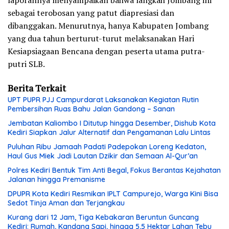
sebagai terobosan yang patut diapresiasi dan
dibanggakan. Menurutnya, hanya Kabupaten Jombang
yang dua tahun berturut-turut melaksanakan Hari
Kesiapsiagaan Bencana dengan peserta utama putra-
putri SLB.
Berita Terkait
UPT PUPR PJJ Campurdarat Laksanakan Kegiatan Rutin
Pembersihan Ruas Bahu Jalan Gandong – Sanan
Jembatan Kaliombo I Ditutup hingga Desember, Dishub Kota
Kediri Siapkan Jalur Alternatif dan Pengamanan Lalu Lintas
Puluhan Ribu Jamaah Padati Padepokan Loreng Kedaton,
Haul Gus Miek Jadi Lautan Dzikir dan Semaan Al-Qur’an
Polres Kediri Bentuk Tim Anti Begal, Fokus Berantas Kejahatan
Jalanan hingga Premanisme
DPUPR Kota Kediri Resmikan IPLT Campurejo, Warga Kini Bisa
Sedot Tinja Aman dan Terjangkau
Kurang dari 12 Jam, Tiga Kebakaran Beruntun Guncang
Kediri: Rumah, Kandang Sapi, hingga 5,5 Hektar Lahan Tebu