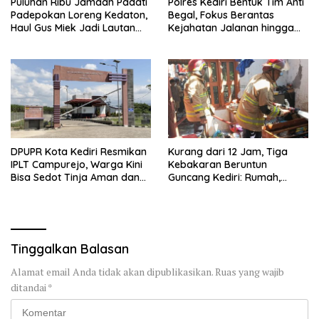
Puluhan Ribu Jamaah Padati
Polres Kediri Bentuk Tim Anti
Padepokan Loreng Kedaton,
Begal, Fokus Berantas
Haul Gus Miek Jadi Lautan
Kejahatan Jalanan hingga
Dzikir dan Semaan Al-Qur’an
Premanisme
DPUPR Kota Kediri Resmikan
Kurang dari 12 Jam, Tiga
IPLT Campurejo, Warga Kini
Kebakaran Beruntun
Bisa Sedot Tinja Aman dan
Guncang Kediri: Rumah,
Terjangkau
Kandang Sapi, hingga 5,5
Hektar Lahan Tebu Ludes
Tinggalkan Balasan
Alamat email Anda tidak akan dipublikasikan.
Ruas yang wajib
ditandai
*