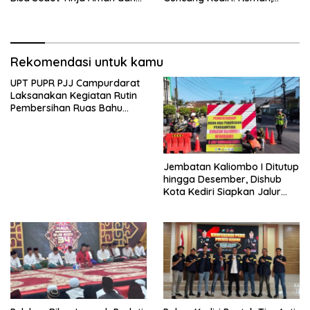
Terjangkau
Kandang Sapi, hingga 5,5
Hektar Lahan Tebu Ludes
Rekomendasi untuk kamu
UPT PUPR PJJ Campurdarat
Laksanakan Kegiatan Rutin
Pembersihan Ruas Bahu
Jalan Gandong – Sanan
Jembatan Kaliombo I Ditutup
hingga Desember, Dishub
Kota Kediri Siapkan Jalur
Alternatif dan Pengamanan
Lalu Lintas