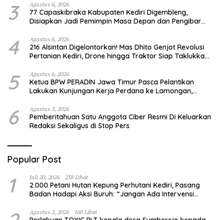
3
Agustus 6, 2026
77 Capaskibraka Kabupaten Kediri Digembleng,
Disiapkan Jadi Pemimpin Masa Depan dan Pengibar
Sang Saka Merah Putih
4
Agustus 6, 2026
216 Alsintan Digelontorkan! Mas Dhito Genjot Revolusi
Pertanian Kediri, Drone hingga Traktor Siap Taklukkan
Krisis Regenerasi Petani
5
Agustus 6, 2026
Ketua BPW PERADIN Jawa Timur Pasca Pelantikan
Lakukan Kunjungan Kerja Perdana ke Lamongan,
Perkuat Sinergitas Organisasi
6
Agustus 5, 2026
Pemberitahuan Satu Anggota Ciber Resmi Di Keluarkan
Redaksi Sekaligus di Stop Pers
Popular Post
1
Juli 20, 2026
238 Lihat
2.000 Petani Hutan Kepung Perhutani Kediri, Pasang
Badan Hadapi Aksi Buruh: “Jangan Ada Intervensi
Pengelolaan Hutan”
2
Agustus 2, 2026
160 Lihat
Perlakuan TOXIC PLT kepala desa Sumberejo kepada