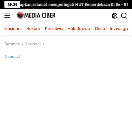
Langsung
an selamat memperingati HUT Kemerdekaan RI Ke – 81
MCN
LDKS T
ke
konten
Nasional
Hukum
Peristiwa
Hak Jawab
Desa
Investigasi
Beranda
Nasional
Nasional