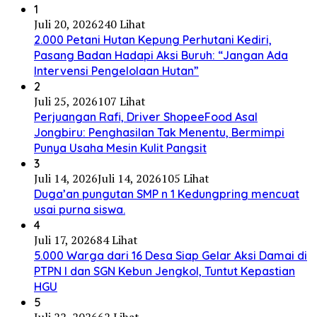
1
Juli 20, 2026
240 Lihat
2.000 Petani Hutan Kepung Perhutani Kediri,
Pasang Badan Hadapi Aksi Buruh: “Jangan Ada
Intervensi Pengelolaan Hutan”
2
Juli 25, 2026
107 Lihat
Perjuangan Rafi, Driver ShopeeFood Asal
Jongbiru: Penghasilan Tak Menentu, Bermimpi
Punya Usaha Mesin Kulit Pangsit
3
Juli 14, 2026
Juli 14, 2026
105 Lihat
Duga’an pungutan SMP n 1 Kedungpring mencuat
usai purna siswa.
4
Juli 17, 2026
84 Lihat
5.000 Warga dari 16 Desa Siap Gelar Aksi Damai di
PTPN I dan SGN Kebun Jengkol, Tuntut Kepastian
HGU
5