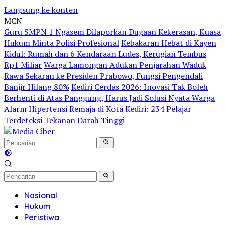
Langsung ke konten
MCN
Guru SMPN 1 Ngasem Dilaporkan Dugaan Kekerasan, Kuasa
Hukum Minta Polisi Profesional
Kebakaran Hebat di Kayen
Kidul: Rumah dan 6 Kendaraan Ludes, Kerugian Tembus
Rp1 Miliar
Warga Lamongan Adukan Penjarahan Waduk
Rawa Sekaran ke Presiden Prabowo, Fungsi Pengendali
Banjir Hilang 80%
Kediri Cerdas 2026: Inovasi Tak Boleh
Berhenti di Atas Panggung, Harus Jadi Solusi Nyata Warga
Alarm Hipertensi Remaja di Kota Kediri: 234 Pelajar
Terdeteksi Tekanan Darah Tinggi
Nasional
Hukum
Peristiwa