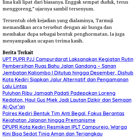
lima kali lipat dari biasanya. Enggak sempat duduk, terus
menggoreng,” ujarnya sambil tersenyum.
Tersentuh oleh kejadian yang dialaminya, Tarmuji
memandikan arca tersebut dengan air bunga dan
membakar dupa sebagai bentuk penghormatan. Ia juga
menyampaikan ucapan terima kasih.
Berita Terkait
UPT PUPR PJJ Campurdarat Laksanakan Kegiatan Rutin
Pembersihan Ruas Bahu Jalan Gandong – Sanan
Jembatan Kaliombo I Ditutup hingga Desember, Dishub
Kota Kediri Siapkan Jalur Alternatif dan Pengamanan
Lalu Lintas
Puluhan Ribu Jamaah Padati Padepokan Loreng
Kedaton, Haul Gus Miek Jadi Lautan Dzikir dan Semaan
Al-Qur’an
Polres Kediri Bentuk Tim Anti Begal, Fokus Berantas
Kejahatan Jalanan hingga Premanisme
DPUPR Kota Kediri Resmikan IPLT Campurejo, Warga
Kini Bisa Sedot Tinja Aman dan Terjangkau