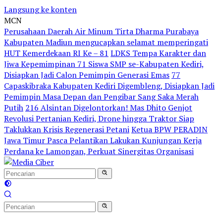
Langsung ke konten
MCN
Perusahaan Daerah Air Minum Tirta Dharma Purabaya
Kabupaten Madiun mengucapkan selamat memperingati
HUT Kemerdekaan RI Ke – 81
LDKS Tempa Karakter dan
Jiwa Kepemimpinan 71 Siswa SMP se-Kabupaten Kediri,
Disiapkan Jadi Calon Pemimpin Generasi Emas
77
Capaskibraka Kabupaten Kediri Digembleng, Disiapkan Jadi
Pemimpin Masa Depan dan Pengibar Sang Saka Merah
Putih
216 Alsintan Digelontorkan! Mas Dhito Genjot
Revolusi Pertanian Kediri, Drone hingga Traktor Siap
Taklukkan Krisis Regenerasi Petani
Ketua BPW PERADIN
Jawa Timur Pasca Pelantikan Lakukan Kunjungan Kerja
Perdana ke Lamongan, Perkuat Sinergitas Organisasi