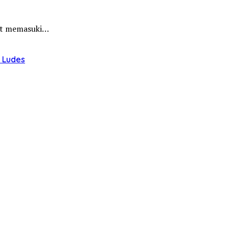
hat memasuki…
u Ludes