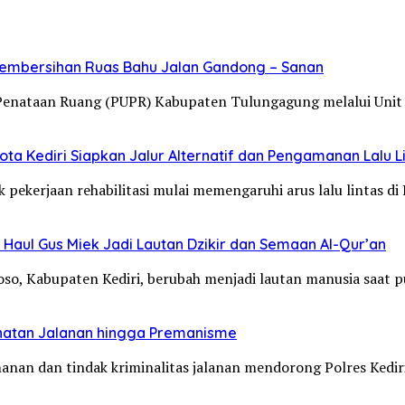
Pembersihan Ruas Bahu Jalan Gandong – Sanan
Penataan Ruang (PUPR) Kabupaten Tulungagung melalui Unit
ta Kediri Siapkan Jalur Alternatif dan Pengamanan Lalu L
 pekerjaan rehabilitasi mulai memengaruhi arus lalu lintas d
Haul Gus Miek Jadi Lautan Dzikir dan Semaan Al-Qur’an
loso, Kabupaten Kediri, berubah menjadi lautan manusia saat
jahatan Jalanan hingga Premanisme
manan dan tindak kriminalitas jalanan mendorong Polres Ked