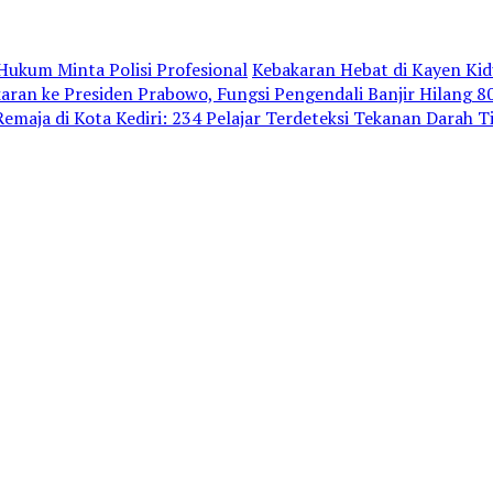
ukum Minta Polisi Profesional
Kebakaran Hebat di Kayen Ki
an ke Presiden Prabowo, Fungsi Pengendali Banjir Hilang 
emaja di Kota Kediri: 234 Pelajar Terdeteksi Tekanan Darah T