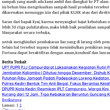
sampah yang masih ada kami ambil dan diangkat ke PT alam
ini belum bisa mengeluarkan sampah hasil produksi tersebut
dikarenakan menunggu izin dari pihak KLHK atau dari direkt
Saran dari bapak kyai, karena menyangkut hajat kebutuhan 
lebih 30 (tiga puluh)tahun,maka lebih baik pemilahan sampa
Masyarakat secara terbuka,
untuk menghindari pembakaran liar yang di larang oleh pem
Selain hal tersebut supaya tidak menimbulkan pemikiran neg
Fortuna dapat beraktifitas dengan aman,kondusif dan lancar
Berita Terkait
UPT PUPR PJJ Campurdarat Laksanakan Kegiatan Rutin 
Jembatan Kaliombo I Ditutup hingga Desember, Dishub Ko
Puluhan Ribu Jamaah Padati Padepokan Loreng Kedaton, 
Polres Kediri Bentuk Tim Anti Begal, Fokus Berantas Ke
DPUPR Kota Kediri Resmikan IPLT Campurejo, Warga Kini 
Kurang dari 12 Jam, Tiga Kebakaran Beruntun Guncang Ke
Berikutnya
Laman:
1
2