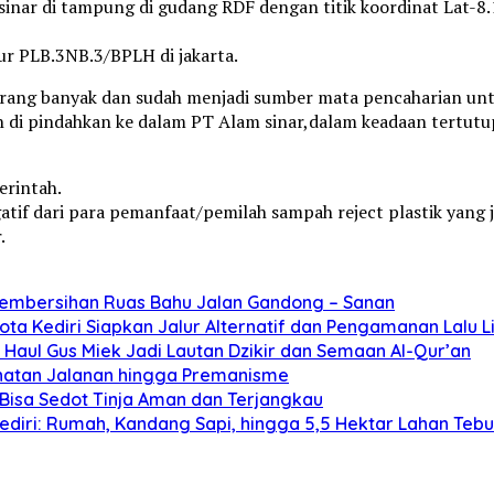
 sinar di tampung di gudang RDF dengan titik koordinat Lat
ur PLB.3NB.3/BPLH di jakarta.
orang banyak dan sudah menjadi sumber mata pencaharian untu
h di pindahkan ke dalam PT Alam sinar,dalam keadaan tertutu
erintah.
atif dari para pemanfaat/pemilah sampah reject plastik yang
.
Pembersihan Ruas Bahu Jalan Gandong – Sanan
ta Kediri Siapkan Jalur Alternatif dan Pengamanan Lalu L
Haul Gus Miek Jadi Lautan Dzikir dan Semaan Al-Qur’an
jahatan Jalanan hingga Premanisme
Bisa Sedot Tinja Aman dan Terjangkau
diri: Rumah, Kandang Sapi, hingga 5,5 Hektar Lahan Teb