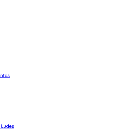
intas
u Ludes