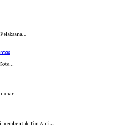
 Pelaksana…
intas
i Kota…
 puluhan…
iri membentuk Tim Anti…