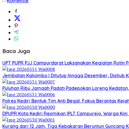
Komentar
Baca Juga
UPT PUPR PJJ Campurdarat Laksanakan Kegiatan Rutin 
Jembatan Kaliombo I Ditutup hingga Desember, Dishub Ko
Puluhan Ribu Jamaah Padati Padepokan Loreng Kedaton, 
Polres Kediri Bentuk Tim Anti Begal, Fokus Berantas Ke
DPUPR Kota Kediri Resmikan IPLT Campurejo, Warga Kini 
Kurang dari 12 Jam, Tiga Kebakaran Beruntun Guncang Ke