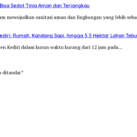
Bisa Sedot Tinja Aman dan Terjangkau
alam mewujudkan sanitasi aman dan lingkungan yang lebih se
diri: Rumah, Kandang Sapi, hingga 5,5 Hektar Lahan Teb
aten Kediri dalam kurun waktu kurang dari 12 jam pada…
b ditandai
*