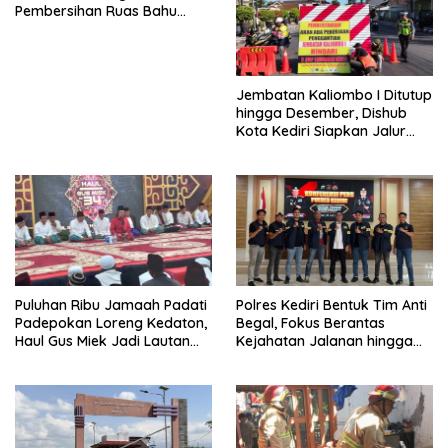
Pembersihan Ruas Bahu
Jalan Gandong – Sanan
Jembatan Kaliombo I Ditutup
hingga Desember, Dishub
Kota Kediri Siapkan Jalur
Alternatif dan Pengamanan
Lalu Lintas
Puluhan Ribu Jamaah Padati
Polres Kediri Bentuk Tim Anti
Padepokan Loreng Kedaton,
Begal, Fokus Berantas
Haul Gus Miek Jadi Lautan
Kejahatan Jalanan hingga
Dzikir dan Semaan Al-Qur’an
Premanisme