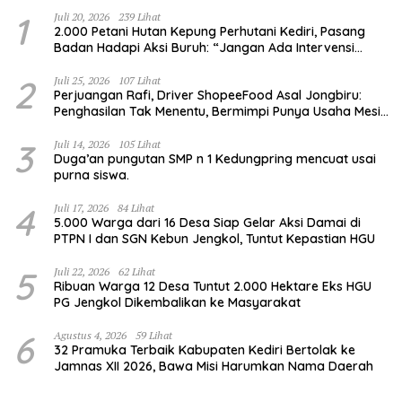
1
Juli 20, 2026
239 Lihat
2.000 Petani Hutan Kepung Perhutani Kediri, Pasang
Badan Hadapi Aksi Buruh: “Jangan Ada Intervensi
Pengelolaan Hutan”
2
Juli 25, 2026
107 Lihat
Perjuangan Rafi, Driver ShopeeFood Asal Jongbiru:
Penghasilan Tak Menentu, Bermimpi Punya Usaha Mesin
Kulit Pangsit
3
Juli 14, 2026
105 Lihat
Duga’an pungutan SMP n 1 Kedungpring mencuat usai
purna siswa.
4
Juli 17, 2026
84 Lihat
5.000 Warga dari 16 Desa Siap Gelar Aksi Damai di
PTPN I dan SGN Kebun Jengkol, Tuntut Kepastian HGU
5
Juli 22, 2026
62 Lihat
Ribuan Warga 12 Desa Tuntut 2.000 Hektare Eks HGU
PG Jengkol Dikembalikan ke Masyarakat
6
Agustus 4, 2026
59 Lihat
32 Pramuka Terbaik Kabupaten Kediri Bertolak ke
Jamnas XII 2026, Bawa Misi Harumkan Nama Daerah