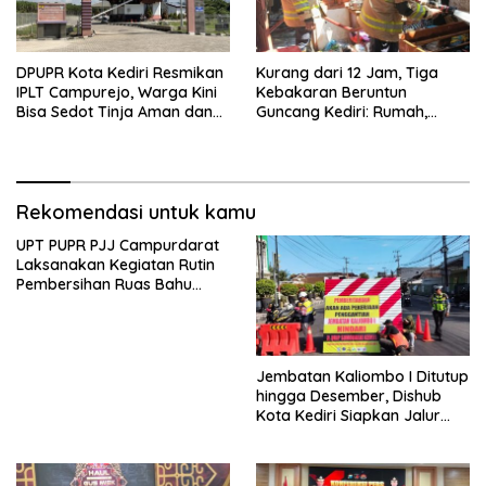
DPUPR Kota Kediri Resmikan
Kurang dari 12 Jam, Tiga
IPLT Campurejo, Warga Kini
Kebakaran Beruntun
Bisa Sedot Tinja Aman dan
Guncang Kediri: Rumah,
Terjangkau
Kandang Sapi, hingga 5,5
Hektar Lahan Tebu Ludes
Rekomendasi untuk kamu
UPT PUPR PJJ Campurdarat
Laksanakan Kegiatan Rutin
Pembersihan Ruas Bahu
Jalan Gandong – Sanan
Jembatan Kaliombo I Ditutup
hingga Desember, Dishub
Kota Kediri Siapkan Jalur
Alternatif dan Pengamanan
Lalu Lintas