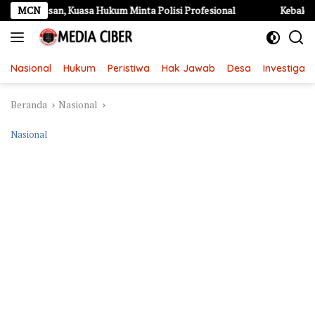
Langsung
an, Kuasa Hukum Minta Polisi Profesional
MCN
Kebakaran Hebat d
ke
konten
Nasional
Hukum
Peristiwa
Hak Jawab
Desa
Investigasi
Beranda
Nasional
Nasional