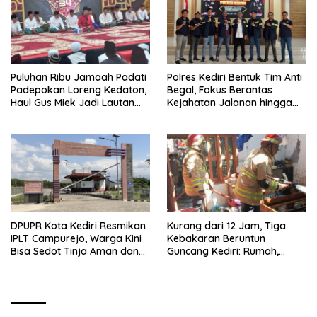
Puluhan Ribu Jamaah Padati
Polres Kediri Bentuk Tim Anti
Padepokan Loreng Kedaton,
Begal, Fokus Berantas
Haul Gus Miek Jadi Lautan
Kejahatan Jalanan hingga
Dzikir dan Semaan Al-Qur’an
Premanisme
DPUPR Kota Kediri Resmikan
Kurang dari 12 Jam, Tiga
IPLT Campurejo, Warga Kini
Kebakaran Beruntun
Bisa Sedot Tinja Aman dan
Guncang Kediri: Rumah,
Terjangkau
Kandang Sapi, hingga 5,5
Hektar Lahan Tebu Ludes