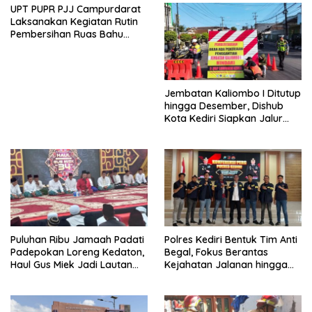
UPT PUPR PJJ Campurdarat
Laksanakan Kegiatan Rutin
Pembersihan Ruas Bahu
Jalan Gandong – Sanan
Jembatan Kaliombo I Ditutup
hingga Desember, Dishub
Kota Kediri Siapkan Jalur
Alternatif dan Pengamanan
Lalu Lintas
Puluhan Ribu Jamaah Padati
Polres Kediri Bentuk Tim Anti
Padepokan Loreng Kedaton,
Begal, Fokus Berantas
Haul Gus Miek Jadi Lautan
Kejahatan Jalanan hingga
Dzikir dan Semaan Al-Qur’an
Premanisme